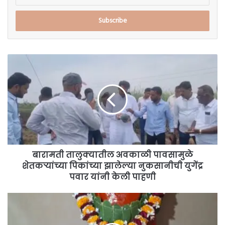
your
Email
address
बारामती
तालुक्यातील
अवकाळी
पावसामुळे
शेतकऱ्यांच्या
पिकांच्या
झालेल्या
नुकसानीची
युगेंद्र
पवार
बारामती तालुक्यातील अवकाळी पावसामुळे
यांनी
शेतकऱ्यांच्या पिकांच्या झालेल्या नुकसानीची युगेंद्र
केली
पवार यांनी केली पाहणी
पाहणी
बारामतीतील
भिगवण
रोडवरील