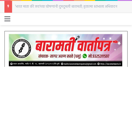
बारामतीत सजली घोड्यांची बाजारपेठ; पहिल्याच दिवशी २५ घोडे दाखल
Menu