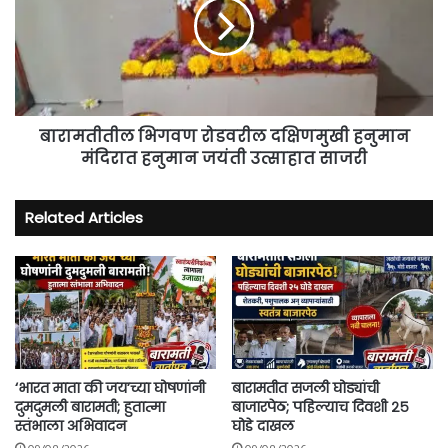
दक्षिणमुखी
हनुमान
मंदिरात
हनुमान
जयंती
उत्साहात
साजरी
बारामतीतील भिगवण रोडवरील दक्षिणमुखी हनुमान
मंदिरात हनुमान जयंती उत्साहात साजरी
Related Articles
‘भारत माता की जय’च्या घोषणांनी
बारामतीत सजली घोड्यांची
दुमदुमली बारामती; हुतात्मा
बाजारपेठ; पहिल्याच दिवशी २५
स्तंभाला अभिवादन
घोडे दाखल