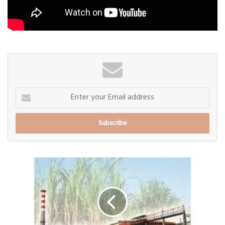
Enter
your
Email
address
दि.माळेगाव
कारखान्याचे
कांडे
बिल
२००
रुपये
प्रतिटन