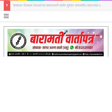
‘दृश्यम’ची आठवण करून देणारी घटना;पत्नीने केला नवऱ्याच्या हत्याचा प्रयत्न बारामती शहर पोलिस ठाण्यात सासऱ्याची गंभीर तक्रार
Menu