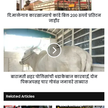
जाहीर
दि.माळेगाव कारखान्याचे कांडे बिल २०० रुपये प्रतिटन
जाहीर
बारामती
शहर
पोलिसांची
धडाकेबाज
कारवाई;
दोन
पिकअपसह
चार
गोवंश
जनावरे
बारामती शहर पोलिसांची धडाकेबाज कारवाई; दोन
ताब्यात
पिकअपसह चार गोवंश जनावरे ताब्यात
Related Articles