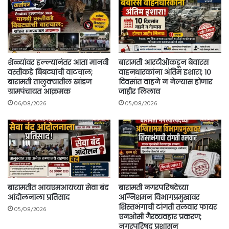
शेळ्यांवर हल्ल्यानंतर आता मानवी
बारामती आरटीओकडून बेवारस
वस्तीकडे बिबट्यांची वाटचाल;
वाहनधारकांना अंतिम इशारा; १०
बारामती तालुक्यातील खांडज
दिवसांत वाहने न नेल्यास होणार
ग्रामपंचायत आक्रमक
जाहीर लिलाव
06/08/2026
05/08/2026
बारामतीत आयएमआयच्या सेवा बंद
बारामती नगरपरिषदेच्या
आंदोलनाला प्रतिसाद
अग्निशमन विभागप्रमुखावर
शिस्तभंगाची टांगती तलवार फायर
05/08/2026
एनओसी गैरव्यवहार प्रकरण;
नगरपरिषद प्रशासन