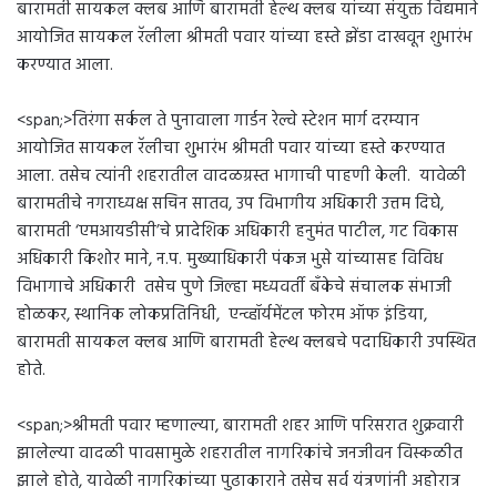
बारामती सायकल क्लब आणि बारामती हेल्थ क्लब यांच्या संयुक्त विद्यमाने
आयोजित सायकल रॅलीला श्रीमती पवार यांच्या हस्ते झेंडा दाखवून शुभारंभ
करण्यात आला.
<span;>तिरंगा सर्कल ते पुनावाला गार्डन रेल्वे स्टेशन मार्ग दरम्यान
आयोजित सायकल रॅलीचा शुभारंभ श्रीमती पवार यांच्या हस्ते करण्यात
आला. तसेच त्यांनी शहरातील वादळग्रस्त भागाची पाहणी केली. यावेळी
बारामतीचे नगराध्यक्ष सचिन सातव, उप विभागीय अधिकारी उत्तम दिघे,
बारामती ‘एमआयडीसी’चे प्रादेशिक अधिकारी हनुमंत पाटील, गट विकास
अधिकारी किशोर माने, न.प. मुख्याधिकारी पंकज भुसे यांच्यासह विविध
विभागाचे अधिकारी तसेच पुणे जिल्हा मध्यवर्ती बॅंकेचे संचालक संभाजी
होळकर, स्थानिक लोकप्रतिनिधी, एन्व्हॉर्यमेंटल फोरम ऑफ इंडिया,
बारामती सायकल क्लब आणि बारामती हेल्थ क्लबचे पदाधिकारी उपस्थित
होते.
<span;>श्रीमती पवार म्हणाल्या, बारामती शहर आणि परिसरात शुक्रवारी
झालेल्या वादळी पावसामुळे शहरातील नागरिकांचे जनजीवन विस्कळीत
झाले होते, यावेळी नागरिकांच्या पुढाकाराने तसेच सर्व यंत्रणांनी अहोरात्र