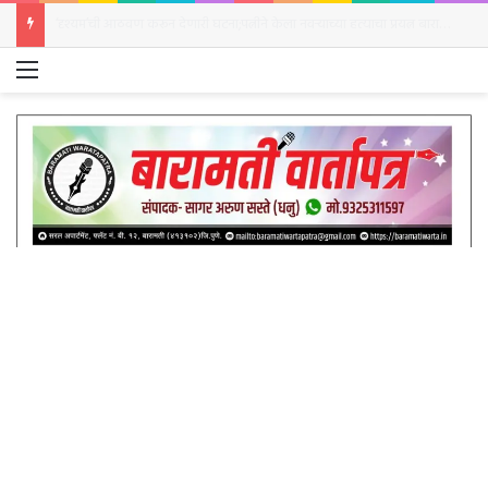
‘दृश्यम’ची आठवण करून देणारी घटना;पत्नीने केला नवऱ्याच्या हत्याचा प्रयत्न बारामती शहर पोलिस ठाण्यात सासऱ्याची गंभीर तक्रार
Menu