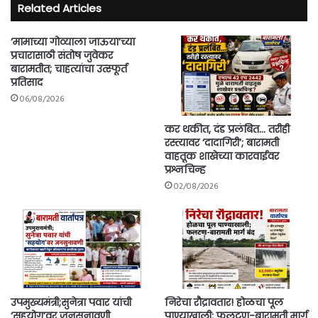
Related Articles
‘मामाच्या गोव्याला जाऊया’च्या
प्रचारासाठी संतोष जुवेकर
बारामतीत; चाहत्यांचा उत्स्फूर्त
प्रतिसाद
06/08/2026
कर थकीत, दंड प्रलंबित… तरीही
रस्त्यावर ‘दादागिरी’; बारामती
वाहतूक शाखेच्या कारवाईवर
प्रश्नचिन्ह
02/08/2026
उपमुख्यमंत्री;सुनेत्रा पवार यांची
निरेचा रौद्रावतार! होळचा पूल
‘सहयोग’वर जनसुनावणी
पाण्याखाली; फलटण-बारामती मार्ग