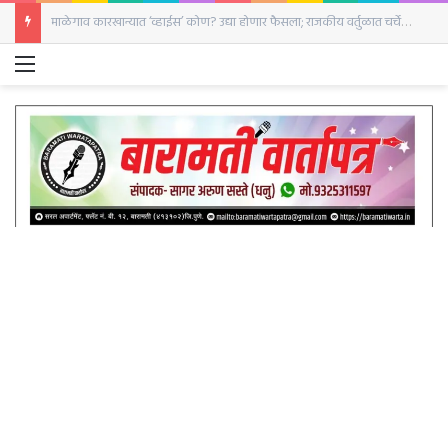
माळेगाव कारखान्यात ‘व्हाईस’ कोण? उद्या होणार फैसला; राजकीय वर्तुळात चर्चेला उधाण
Menu