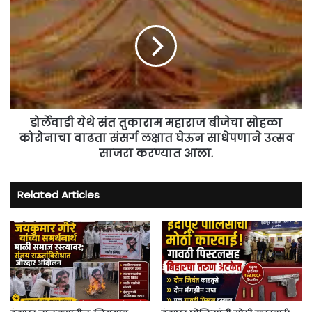
येथे
संत
तुकाराम
महाराज
बीजेचा
सोहळा
कोरोनाचा
वाढता
संसर्ग
डोर्लेवाडी येथे संत तुकाराम महाराज बीजेचा सोहळा
लक्षात
कोरोनाचा वाढता संसर्ग लक्षात घेऊन साधेपणाने उत्सव
घेऊन
साजरा करण्यात आला.
साधेपणाने
उत्सव
साजरा
Related Articles
करण्यात
आला.