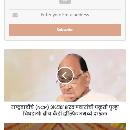
Enter
your
Email
address
राष्ट्रवादीचे
(NCP)
अध्यक्ष
शरद
पवारांची
प्रकृती
पुन्हा
बिघडली!
ब्रीच
कँडी
राष्ट्रवादीचे (NCP) अध्यक्ष शरद पवारांची प्रकृती पुन्हा
हॉस्पिटलमध्ये
बिघडली! ब्रीच कँडी हॉस्पिटलमध्ये दाखल
दाखल
डोर्लेवाडी