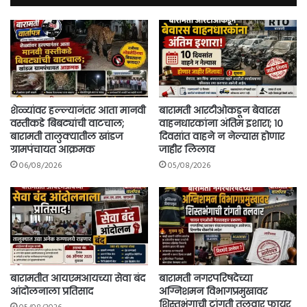
शेळ्यांवर हल्ल्यानंतर आता मानवी
बारामती आरटीओकडून बेवारस
वस्तीकडे बिबट्यांची वाटचाल;
वाहनधारकांना अंतिम इशारा; १०
बारामती तालुक्यातील खांडज
दिवसांत वाहने न नेल्यास होणार
ग्रामपंचायत आक्रमक
जाहीर लिलाव
06/08/2026
05/08/2026
बारामतीत आयएमआयच्या सेवा बंद
बारामती नगरपरिषदेच्या
आंदोलनाला प्रतिसाद
अग्निशमन विभागप्रमुखावर
शिस्तभंगाची टांगती तलवार फायर