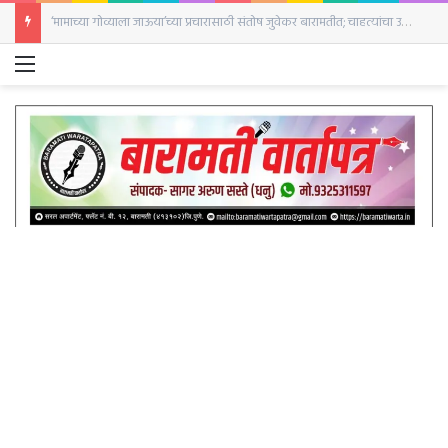
‘मामाच्या गोव्याला जाऊया’च्या प्रचारासाठी संतोष जुवेकर बारामतीत; चाहत्यांचा उत्स्फूर्त प्रतिसाद
Menu