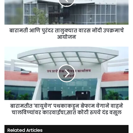
नोंदी
उपक्रमाचे
आयोजन
बारामती आणि पुरंदर तालुक्यात वारस नोंदी उपक्रमाचे
आयोजन
बारामतीत
'वायुवेग'
पथकाकडून
बेफाम
वेगाने
वाहने
चालविण्यांवर
कारवाईचा,सात
कोटी
रुपये
बारामतीत 'वायुवेग' पथकाकडून बेफाम वेगाने वाहने
दंड
चालविण्यांवर कारवाईचा,सात कोटी रुपये दंड वसूल
वसूल
Related Articles