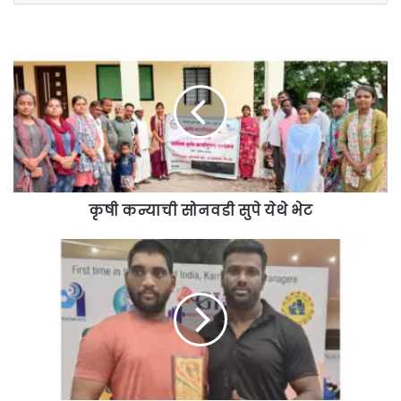
कृषी
कन्याची
सोनवडी
सुपे
येथे
भेट
कृषी कन्याची सोनवडी सुपे येथे भेट
'नॅशनल
पॉवरलिफ्टिंग'मध्ये
चिंतामणी
राऊतला
सुवर्णपदक