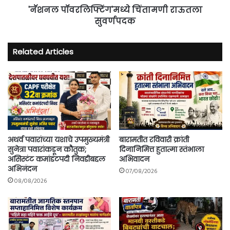
'नॅशनल पॉवरलिफ्टिंग'मध्ये चिंतामणी राऊतला
सुवर्णपदक
Related Articles
अथर्व पवारांच्या यशाचे उपमुख्यमंत्री
बारामतीत रविवारी क्रांती
सुनेत्रा पवारांकडून कौतुक;
दिनानिमित्त हुतात्मा स्तंभाला
असिस्टंट कमांडंटपदी निवडीबद्दल
अभिवादन
अभिनंदन
07/08/2026
08/08/2026