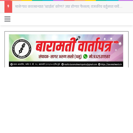
माळेगाव कारखान्यात ‘व्हाईस’ कोण? उद्या होणार फैसला; राजकीय वर्तुळात चर्चेला उधाण
Menu