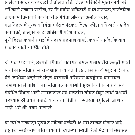
आलेल्या सादरीकरणवेळी ते बोलत होते. जिल्हा परिषदेचे मुख्य कार्यकारी
अधिकारी गजानन पाटील, उप विभागीय अधिकारी वैभव नावडकर,सार्वजनिक
बांधकाम विभागाचे कार्यकारी अभियंता अभियंता अमोल पवार,
महावितरणचे मुख्य अभियंता धर्मराज पेटकर, जिल्हा क्रीडा अधिकारी महादेव
कसगावडे, तालुका क्रीडा अधिकारी महेश चावले,
पुणे जिल्हा कबड्डी संघटनेचे सदस्य सतपाल गावडे, कबड्डी मार्गदर्शक दादा
आव्हाड आदी उपस्थित होते.
श्री. पवार म्हणाले, छत्रपती शिवाजी महाराज चषक राज्यस्तरीय कबड्डी स्पर्धा
आयोजनाकरीता राज्य राज्यशासनाच्यावतीने ७५ लाख रुपये अनुदान देण्यात
येते. स्पर्धेच्या अनुषंगाने संपूर्ण बारामती परिसरात कबड्डीमय वातावरण
निर्माण झाले पाहिजे, याकरीता प्रत्येक बाबींचे सूक्ष्म नियोजन करावे. सर्व
संबंधित विभाग आणि समाजातील सर्व घटकांना सोबत घेवून स्पर्धा यशस्वी
करण्यासाठी प्रयत्न करावे. याकरीता निधीची कमतरता पडू दिली जाणार
नाही, असे श्री. पवार म्हणाले.
या स्पर्धेत राज्यातून पुरुष व महिला प्रत्येकी १६ संघ दाखल होणार आहे.
राष्ट्रकुल स्पर्धेप्रमाणे गीत गायनाची व्यवस्था करावी. रेल्वे मैदान परिसरासह