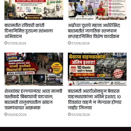
बारामतीत रविवारी क्रांती
आईच्या दुधाचे महत्त्व अधोरेखित;
दिनानिमित्त हुतात्मा स्तंभाला
बारामतीत जागतिक स्तनपान
अभिवादन
सप्ताहानिमित्त विशेष कार्यक्रम
07/08/2026
07/08/2026
शेळ्यांवर हल्ल्यानंतर आता मानवी
बारामती आरटीओकडून बेवारस
वस्तीकडे बिबट्यांची वाटचाल;
वाहनधारकांना अंतिम इशारा; १०
बारामती तालुक्यातील खांडज
दिवसांत वाहने न नेल्यास होणार
ग्रामपंचायत आक्रमक
जाहीर लिलाव
06/08/2026
05/08/2026