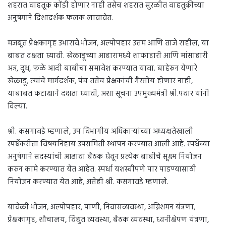
शहरात वाहतूक कोंडी होणार नाही तसेच शहरात सुरळीत वाहतुकीच्या
अनुषंगाने दिशादर्शक फलक लावावेत.
मजबूत प्रेक्षकागृह उभारावे.भोजन, अल्पोपहार उत्तम आणि ताजे राहील, या
बाबत दक्षता घ्यावी. खेळाडूच्या आहारामध्ये शाकाहारी आणि मांसाहारी
अन्न, दूध, फळे आदी बाबीचा समावेश करण्यात यावा. बाहेरुन येणारे
खेळाडू, त्यांचे मार्गदर्शक, पंच तसेच प्रेक्षकांची गैरसोय होणार नाही,
याबाबत कटाक्षाने दक्षता घ्यावी, अशा सूचना उपमुख्यमंत्री श्री.पवार यांनी
दिल्या.
श्री. कसगावडे म्हणाले, उप विभागीय अधिकाऱ्यांच्या अध्यक्षतेखाली
स्पर्धेकरीता विषयनिहाय उपसमिती स्थापन करण्यात आली आहे. स्पर्धेच्या
अनुषंगाने सदस्यांची आढावा बैठक घेवून प्रत्येक बाबीचे सूक्ष्म नियोजन
करुन कामे करण्यात येत आहेत. स्पर्धा यशस्वीपणे पार पाडण्यासाठी
नियोजन करण्यात येत आहे, असेही श्री. कसगावडे म्हणाले.
यावेळी भोजन, अल्पोपहार, पाणी, निवासव्यवस्था, अग्निशमन यंत्रणा,
प्रेक्षकागृह, शौचालय, विद्युत व्यवस्था, बैठक व्यवस्था, ध्वनीक्षेपण यंत्रणा,