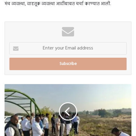
मंच व्यवस्था, वाहतूक व्यवस्था आदींबाबत चर्चा करण्यात आली.
Enter
your
Email
address
उपमुख्यमंत्री
अजित
पवार
यांच्याकडून
बारामतीतील
विकासकामांची
पाहणी