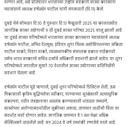
ठरणार आहे, असे प्रतिपादन भारताच्या राष्ट्रीय सहकारी साखर कारखाना
महासंघाचे अध्यक्ष हर्षवर्धन पाटील यांनी मंगळवारी (दि.11) केले.
दुबई येथे सोमवार दि.10 ते गुरुवार दि.13 फेब्रुवारी 2025 या कालावधीत
जागतिक साखर उद्योगाची 9 वी दुबई साखर परिषद 2025 चालु झाली आहे.
या दुबई साखर परिषदेमध्ये भारताच्या साखर कारखाना महासंघाचे अध्यक्ष
हर्षवर्धन पाटील, अमित देशमुख, इंडियन शुगर मिल्स असोसिएशनच्या अंकिता
पाटील ठाकरे, निहार ठाकरे, व्यवस्थापकीय संचालक प्रकाश नाईकनवरे
तसेच भारत सरकारचे सचिव दर्जाचे अधिकारी सहभागी झाले आहेत. या शुगर
परिषदेमध्ये जगातील सुमारे 70 देशातील साखर उद्योगाच्या प्रतिनिधींनी
सहभाग घेतला आहे.
हर्षवर्धन पाटील पुढे म्हणाले, दुबई शुगर परिषदेमध्ये डिजिटल शेती, ऊस
पिकासाठी कृत्रिम बुद्धिमत्तेचा स्वीकार, पाण्याच्या सुरक्षेसाठी अत्याधुनिक
संकल्पना, नवीन तंत्रज्ञानाचा अवलंब करण्यासाठी भांडवल जमवणे,
साखरेच्या आरोग्यासंदर्भातील चुकीच्या अफवा, तापमान वाढीची चिंता या
संदर्भात चर्चा होणार आहेत. जागतिक तापमान हे 1 अंश पेक्षा अधिक
सेल्सिअसने वाढलेले आहे. सन 2024 हे वर्ष उच्चांकी उष्णतेचे ठरले आहे.