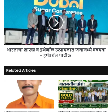
भारताचा
साखर
व
इथेनॉल
उत्पादनात
जगामध्ये
दबदबा
-
हर्षवर्धन
पाटील
भारताचा साखर व इथेनॉल उत्पादनात जगामध्ये दबदबा
- हर्षवर्धन पाटील
Related Articles