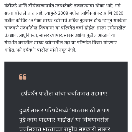
मंदीकडे आणि दीर्घकाळापर्यंत स्तब्धतेकडे ढकलण्याचा धोका आहे, असे
सध्या बोलले जात आहे. त्यामुळे 2008 मधील आर्थिक संकट आणि 2020
मधील कोविड-19 पेक्षा साखर उद्योगाचे अधिक नुकसान होऊ म्हणून सतर्कता
बाळगणे संदर्भातील विषयावर या परिषदेत चर्चा होईल. साखर उद्योगातील
तंत्रज्ञान, आधुनिकता, साखर व्यापार, साखर उद्योगा पुढील आव्हाने या
संदर्भात जगातील साखर उद्योगातील तज्ञ या परिषदेत विचार मांडणार
आहेत, असे हर्षवर्धन पाटील यांनी नमूद केले.
हर्षवर्धन पाटील यांचा चर्चासत्रात सहभाग!
दुबई साखर परिषदेमध्ये ‘ भारतासाठी आपण
पुढे काय पाहणार आहोत?’ या विषयावरील
चर्चासत्रात भारताच्या राष्ट्रीय सहकारी साखर