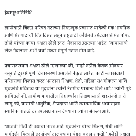
इंदापूर
;प्रतिनिधि
लाखेवाडी जिल्हा परिषद गटाच्या निवडणूक प्रचारात यावेळी एक भावनिक
आणि प्रेरणादायी चित्र दिसत असून राष्ट्रवादी काँग्रेसचे उमेदवार श्रीमंत पोपट
ढोले यांच्या कन्या अक्षता ढोले स्वतः मैदानात उतरल्या आहेत. “बापासाठी
लेक मैदानात” अशी चर्चा सध्या संपूर्ण गटात होत आहे.
प्रचारादरम्यान अक्षता ढोले म्हणाल्या की, “माझे वडील केवळ उमेदवार
नसून ते दूरदृष्टीपूर्ण विचारसरणी असलेले नेतृत्व आहेत. काटी–लाखेवाडी
परिसराचा विकास करत असताना शिक्षण, शेती, महिला सक्षमीकरण आणि
युवकांचे भवितव्य या मुद्द्यांना त्यांनी नेहमीच प्राधान्य दिले आहे.” त्यांनी पुढे
सांगितले की, ग्रामीण भागातील विद्यार्थ्यांना शिक्षणासाठी शहरांकडे जावे
लागू नये, यासाठी आधुनिक, अ‍ॅडव्हान्स आणि व्यावसायिक अभ्यासक्रम
स्थानिक पातळीवर उपलब्ध करून देण्याचा त्यांचा संकल्प आहे.
“आजची पिढी ही उद्याचा भारत आहे. युवकांना योग्य शिक्षण, संधी आणि
मार्गदर्शन मिळाले तर संपूर्ण तालुक्याचा चेहरा बदलू शकतो,” असेही अक्षता