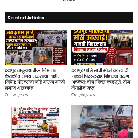
Related Articles
इंदापूर तालुक्यातील निमगाव
इंदापूर पोलिसांची मोठी कारवाई!
केतकीत संजय राऊतांचा जाहीर
गावठी पिस्टलसह बिहारचा तरुण
निषेध; पोस्टरला जोडे मारून माळी
अटकेत; दोन जिवंत काडतुसे, दोन
समाज आक्रमक
मॅगझीन जप्त
03/08/2026
03/08/2026