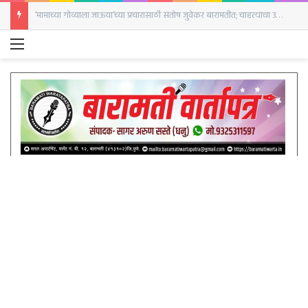
‘दृश्यम’ची आठवण करून देणारी घटना;पत्नीने केला नवऱ्याच्या हत्याचा प्रयत्न बारामती शहर पोलिस ठाण्यात सासऱ्याची गंभीर तक्रार
Menu