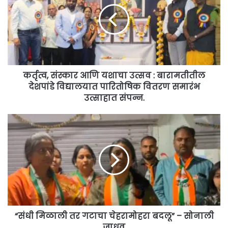
यशाचा
उत्सव
:
बारामतीतील
देशपांडे
विद्यालयात
पारितोषिक
कर्तृत्व, संस्कार आणि यशाचा उत्सव : बारामतीतील
वितरण
देशपांडे विद्यालयात पारितोषिक वितरण समारंभ
समारंभ
उत्साहात संपन्न.
उत्साहात
संपन्न.
“संधी
मिळाली
तर
गटाचा
चेहरामोहरा
बदलू”
–
सोनाली
जाधव
“संधी मिळाली तर गटाचा चेहरामोहरा बदलू” – सोनाली
जाधव