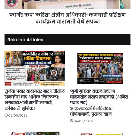
कार्यक्रम
बारामती
येथे
फार्मर कप" करिता क्षेत्रीय अधिकारी-कर्मचारी प्रशिक्षण
संपन्न
कार्यक्रम बारामती येथे संपन्न
Related Articles
सुनेत्रा पवार वादानंतर बारामतीतील
‘गुंगी गुडिया’ वक्तव्यावरून
राजकीय वाद अधिक चिघळला;
बारामतीत संताप राष्ट्रवादी (अजित
नगराध्यक्षांनी माफी मागावी,
पवार गट)
काँग्रेसची भूमिका
आक्रमक;काँग्रेसविरोधात
घोषणाबाजी, पुतळा दहन
05/08/2026
04/08/2026