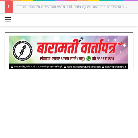
‘मामाच्या गोव्याला जाऊया’च्या प्रचारासाठी संतोष जुवेकर बारामतीत; चाहत्यांचा उत्स्फूर्त प्रतिसाद
Menu