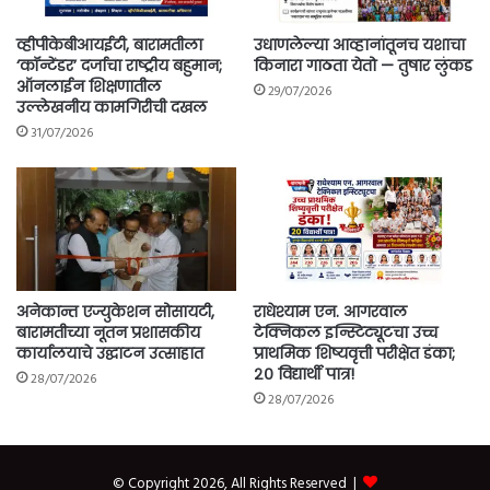
व्हीपीकेबीआयईटी, बारामतीला
उधाणलेल्या आव्हानांतूनच यशाचा
‘कॉन्टेंडर’ दर्जाचा राष्ट्रीय बहुमान;
किनारा गाठता येतो — तुषार लुंकड
ऑनलाईन शिक्षणातील
29/07/2026
उल्लेखनीय कामगिरीची दखल
31/07/2026
अनेकान्त एज्युकेशन सोसायटी,
राधेश्याम एन. आगरवाल
बारामतीच्या नूतन प्रशासकीय
टेक्निकल इन्स्टिट्यूटचा उच्च
कार्यालयाचे उद्घाटन उत्साहात
प्राथमिक शिष्यवृत्ती परीक्षेत डंका;
२० विद्यार्थी पात्र!
28/07/2026
28/07/2026
© Copyright 2026, All Rights Reserved |