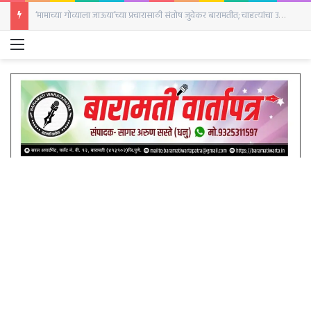
‘मामाच्या गोव्याला जाऊया’च्या प्रचारासाठी संतोष जुवेकर बारामतीत; चाहत्यांचा उत्स्फूर्त प्रतिसाद
Menu