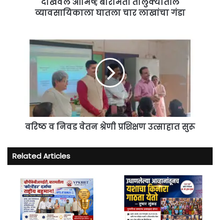
व्यावसायिकाला
दाखवले आमिष; बारामती तालुक्यातील
घातला
व्यावसायिकाला घातला चार लाखांचा गंडा
चार
लाखांचा
वरिष्ठ
गंडा
व
निवड
वेतन
श्रेणी
प्रशिक्षण
उत्साहात
सुरू
वरिष्ठ व निवड वेतन श्रेणी प्रशिक्षण उत्साहात सुरू
Related Articles