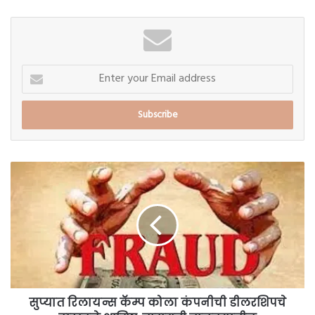
Enter
your
Email
address
सुप्यात
रिलायन्स
कॅम्प
कोला
कंपनीची
डीलरशिपचे
दाखवले
आमिष;
बारामती
तालुक्यातील
सुप्यात रिलायन्स कॅम्प कोला कंपनीची डीलरशिपचे