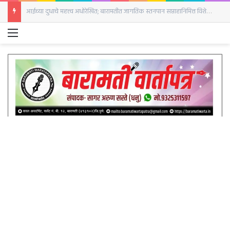
बारामतीतील जामदार रोड प्रकरण गूढमय; कॅलेंडरवरील नोंदींमुळे तपासाची दिशा बदलणार? ‘No Result’ची नोंद चर्चेत
Menu