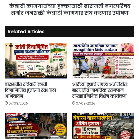
संघ
कंत्राटी कामगारांच्या हक्कासाठी बारामती नगरपरिषद
करणार
समोर जनशक्ती कंत्राटी कामगार संघ करणार उपोषण
उपोषण
Related Articles
बारामतीत रविवारी क्रांती
आईच्या दुधाचे महत्त्व अधोरेखित;
दिनानिमित्त हुतात्मा स्तंभाला
बारामतीत जागतिक स्तनपान
अभिवादन
सप्ताहानिमित्त विशेष कार्यक्रम
07/08/2026
07/08/2026