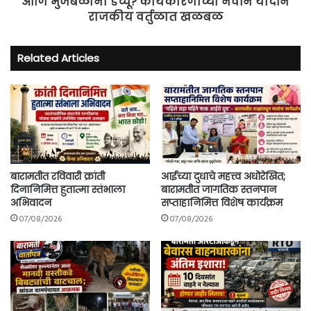
आणि भुजबळांना डच्चू? कार्यकारणीच्या नवीन यादीने
नवीन
राजकीय वर्तुळात खळबळ
यादीने
राजकीय
वर्तुळात
Related Articles
खळबळ
बारामतीत रविवारी क्रांती
आईच्या दुधाचे महत्त्व अधोरेखित;
दिनानिमित्त हुतात्मा स्तंभाला
बारामतीत जागतिक स्तनपान
अभिवादन
सप्ताहानिमित्त विशेष कार्यक्रम
07/08/2026
07/08/2026