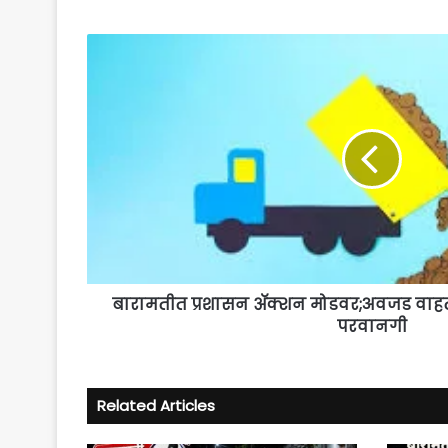
बारामतीत
प्रशासन
ॲक्शन
मोडवर;अवजड
वाहतुकीला
दिवसा
चारच
तास
परवानगी
बारामतीत प्रशासन ॲक्शन मोडवर;अवजड वाह
परवानगी
Related Articles