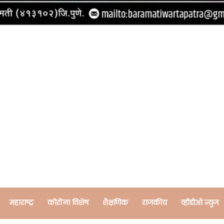
महाराष्ट्र
कोरोंना विशेष
शैक्षणिक
राजकीय
व्हीडीओ न्युज