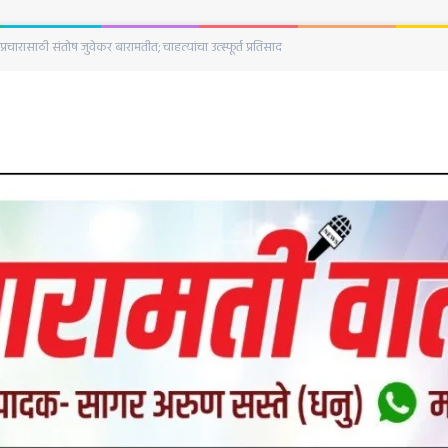
घटना;पत्नीने केला नवऱ्याच्या हत्याचा प्रयत्न बारामती शहर पोलिस ठाण्यात सासऱ्याची गंभीर तक्रार