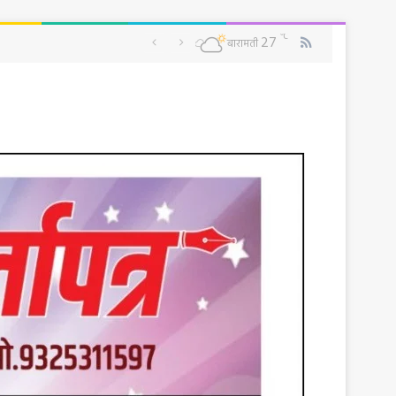
RSS
℃
27
बारामती