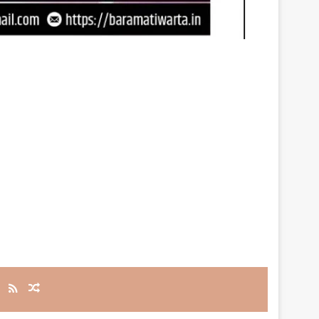
RSS
Random Article