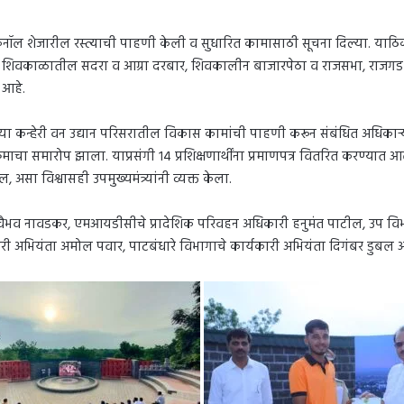
कॅनॉल शेजारील रस्त्याची पाहणी केली व सुधारित कामासाठी सूचना दिल्या. याठिक
्ये शिवकाळातील सदरा व आग्रा दरबार, शिवकालीन बाजारपेठा व राजसभा, राजगड 
र आहे.
आलेल्या कन्हेरी वन उद्यान परिसरातील विकास कामांची पाहणी करून संबंधित अधिका
क्रमाचा समारोप झाला. याप्रसंगी १४ प्रशिक्षणार्थींना प्रमाणपत्र वितरित करण्यात आ
ा विश्वासही उपमुख्यमंत्र्यांनी व्यक्त केला.
वैभव नावडकर, एमआयडीसीचे प्रादेशिक परिवहन अधिकारी हनुमंत पाटील, उप विभ
ारी अभियंता अमोल पवार, पाटबंधारे विभागाचे कार्यकारी अभियंता दिगंबर डुबल आ