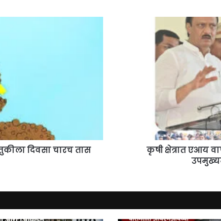
कृषी
क्षेत्रात
एआय
वापरासाठी
या
आर्थिक
वर्षात
५००
कोटी
रुपये
उपमुख्यमंत्री
अजित
पवार
तुकीला दिवसा चारच तास
कृषी क्षेत्रात एआय 
यांची
उपमुख्य
घोषणा