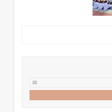
Enter
your
Email
address