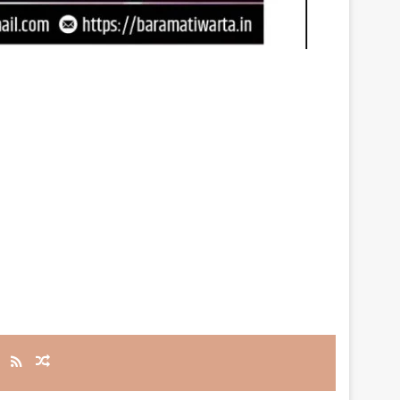
RSS
Random Article