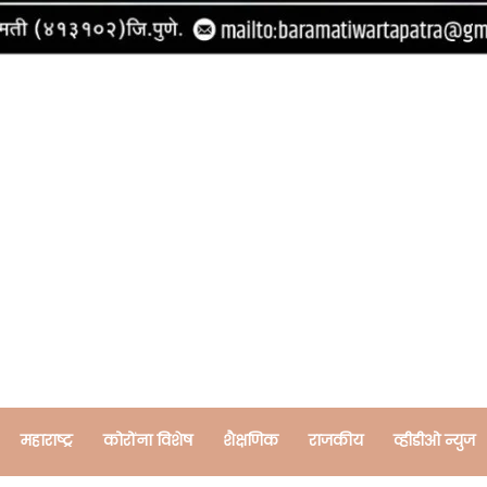
महाराष्ट्र
कोरोंना विशेष
शैक्षणिक
राजकीय
व्हीडीओ न्युज