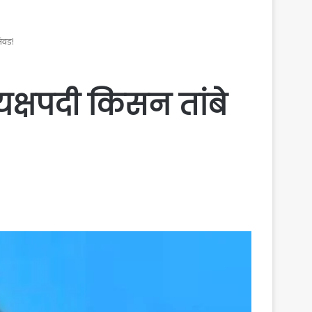
निवड!
यक्षपदी किसन तांबे