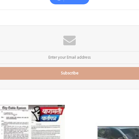
इन्स्टाग्राम
चॅटिंगच्या
वादातून
घरावर
जमाव;