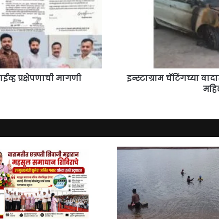
चारचाकी
जाळल्याचा
आरोप,
महिलेची
न्यायासाठी
आर्त
हाक
्ह प्रक्षेपणाची मागणी
इन्स्टाग्राम चॅटिंगच्या
महिल