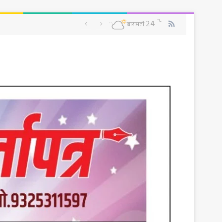
RSS
℃
24
बारामती