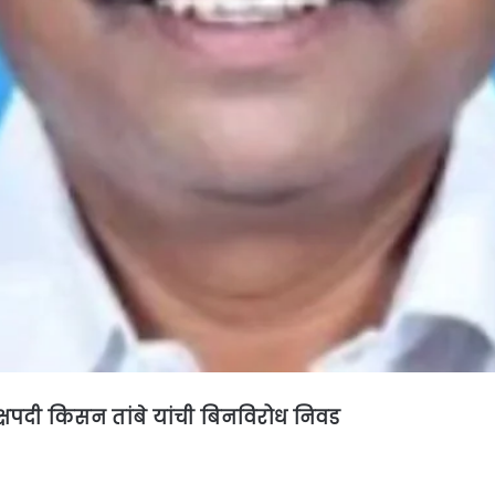
्षपदी किसन तांबे यांची बिनविरोध निवड