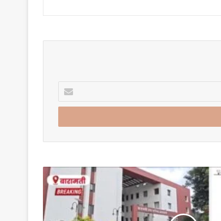
Enter
your
Email
address
बारामती
नगरपरिषद
सर्वसाधारण
सभेच्या
लाईव्ह