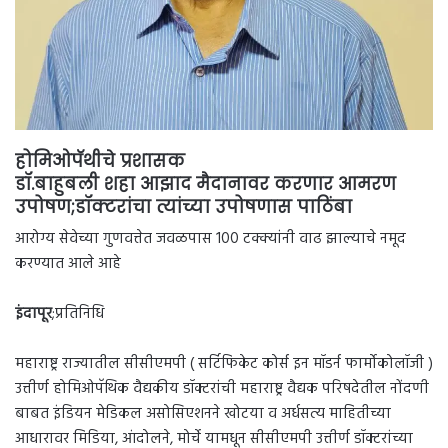
होमिओपॅथीचे प्रशासक
डॉ.बाहुबली शहा आझाद मैदानावर करणार आमरण
उपोषण;डॉक्टरांचा त्यांच्या उपोषणास पाठिंबा
आरोग्य सेवेच्या गुणवत्तेत जवळपास 100 टक्क्यांनी वाढ झाल्याचे नमूद
करण्यात आले आहे
इंदापूर
;प्रतिनिधि
महाराष्ट्र राज्यातील सीसीएमपी ( सर्टिफिकेट कोर्स इन मॉडर्न फार्मोकोलॉजी )
उत्तीर्ण होमिओपॅथिक वैद्यकीय डॉक्टरांची महाराष्ट्र वैद्यक परिषदेतील नोंदणी
बाबत इंडियन मेडिकल असोसिएशनने खोटया व अर्धसत्य माहितीच्या
आधारावर मिडिया, आंदोलने, मोर्चे यामधून सीसीएमपी उत्तीर्ण डॉक्टरांच्या