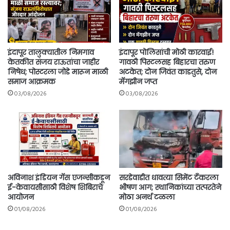
इंदापूर तालुक्यातील निमगाव
इंदापूर पोलिसांची मोठी कारवाई!
केतकीत संजय राऊतांचा जाहीर
गावठी पिस्टलसह बिहारचा तरुण
निषेध; पोस्टरला जोडे मारून माळी
अटकेत; दोन जिवंत काडतुसे, दोन
समाज आक्रमक
मॅगझीन जप्त
03/08/2026
03/08/2026
अविनाश इंडियन गॅस एजन्सीकडून
सरडेवाडीत धावत्या सिमेंट टँकरला
ई-केवायसीसाठी विशेष शिबिराचे
भीषण आग; स्थानिकांच्या तत्परतेने
आयोजन
मोठा अनर्थ टळला
01/08/2026
01/08/2026