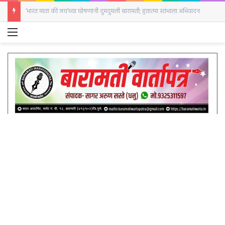
बारामतीत सजली घोड्यांची बाजारपेठ; पहिल्याच दिवशी २५ घोडे दाखल
Menu