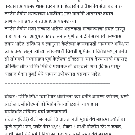
करताना आयएमए शासनावर नाहक हेत्वारोप व वैद्यकीय सेवा बंद करून
जनतेस वेठीस धरण्याच्या धमकीसह इतर मार्गानी शासनावर दबाव
आणण्याचा प्रयत्न करत आहे. आयएमए च्या
जनतेस वेठीस धरून राज्यात आरोग्य अराजकता माजवण्याचा प्रयत्न हाणून
पाडण्याकरिता आयुष डॉक्टर शासनास पूर्ण ताकदीने सहकार्य करण्यास
तयार आहेत. संविधान व त्यानुसार केलेल्या कायद्याप्रती आयएमए अविश्वास
व्यक्त करत असून त्यांच्या लोकशाही विरोधी भूमिकेला विरोध म्हणून तसेच
सी सीएमपी अभ्यासक्रम पूर्ण केलेल्या डॉक्टरांना न्याय देण्यासाठी महाराष्ट्र
कौन्सिल ऑफ होमिओपॅथीचे प्रशासक डॉ. बाहुबली शहा (दि.16) पासून
आझाद मैदान मुंबई येथे आमरण उपोषणास बसणार आहेत.
___________________________________
चौकट : होमिओपॅथी स्वाभिमान आंदोलना च्या वतीने आमरण उपोषण, धरणे
आंदोलन, सीसीएमपी होमिओपॅथिक डॉक्टरांचे न्याय हक्क
यासंदर्भात सविस्तर चर्चा करण्यासाठी
रविवार (दि.13) रोजी सकाळी 10 वाजता नवी मुंबई येथे महात्मा ज्योतीबा
फुले स्मृती भवन, प्लॉट नंबर 12/13, सेक्टर 3 वाशी पोलीस स्टेशन जवळ,
वाशी, मुंबई येथे सभेचे नियोजन करण्यात आले असून येथे महाराष्ट्र