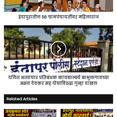
इंदापुरातील 58 ग्रामपंचायतींवर महिलाराज
दलित
अत्याचार
प्रतिबंधक
कायद्यान्वये
बाभुळगावच्या
अक्षय
देवकर
सह
दोघांविरुद्ध
गुन्हा
दलित अत्याचार प्रतिबंधक कायद्यान्वये बाभुळगावच्या
दाखल
अक्षय देवकर सह दोघांविरुद्ध गुन्हा दाखल
Related Articles