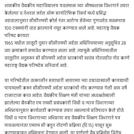
शासकीय वैद्यकीय महाविद्यालय यवतमाळ च्या औषधशास्त्र विभागाने तयार
केलेल्या व नॅशनल जर्नल ऑफ सायंटिफिक रिसर्च मध्ये प्रसिद्ध
अहवालानुसार सीसीएमपी कोर्स नंतर आरोग्य सेवेच्या गुणवत्तेत जवळपास
100 टक्क्यांनी वाढ झाल्याचे नमूद करण्यात आले आहे. महाराष्ट्र वैद्यक
परिषद कायदा
1965 मधील तरतूदी नुसार सीसीएमपी अर्हता अधिनियमाच्या अनुसूचित 28
व्या क्रमांकाने समावेश करण्यात आला आहे. त्यामुळे अधिनियमातील
तरतुदींना अनुसरून सी सीएमपी अर्हता धारकांची स्वतंत्र नोंदवहीत नोंद करणे
महाराष्ट्र वैद्यक परिषदेस अनिवार्य आहे.
या परिषदेतील तत्कालीन सत्ताधारी आयएमए च्या दबावाखाली कायद्याची
पायमल्ली करून सीसीएमपी अर्हता धारकांची नोंद करण्यास गेली आठ वर्षे
टाळाटाळ करत आहेत. वैद्यकीय शिक्षण मंत्री यांच्या अध्यक्षतेखाली
झालेल्या बैठकीत एम एमसी प्रबंधकांनी विधी व न्याय विभागाच्या
अभिप्रायानुसार कार्यवाही करण्यास तयार असल्याचे प्रतिपादन केले होते.
विधी व न्याय विभागाच्या अभिप्राया सह वैद्यकीय शिक्षण विभागाने पत्र
पाठवल्यानंतर एमएम सी कडून नोंदणी प्रक्रिया (दि.15) पासून सुरू
करण्याबाबत अधिसूचना देण्यात आली. या पूर्णपणे वैध प्रक्रियेस विरोध