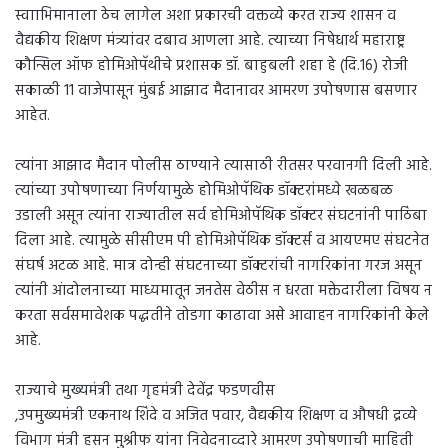
स्वााभिमानाला ठेच लागेल अशा प्रकारची वक्तव्ये करत राज्य शासन व
वैद्यकीय शिक्षण मंत्र्यांवर दबाव आणला आहे. त्याच्या निषेधार्थ महाराष्ट्र
कौन्सिल ऑफ होमिओपॅथीचे प्रशासक डॉ. बाहुबली शहा हे (दि.16) रोजी
सकाळी 11 वाजेपासून मुंबई आझाद मैदानावर आमरण उपोषणास बसणार
आहेत.
त्यांना आझाद मैदान पोलीस ठाण्याने त्यासाठी रीतसर परवानगी दिली आहे.
त्यांच्या उपोषणाच्या निर्णयामुळे होमिओपॅथिक डॉक्टरांमध्ये खळबळ
उडाली असून त्यांना राज्यातील सर्व होमिओपॅथिक डॉक्टर संघटनांनी पाठिंबा
दिला आहे. त्यामुळे सीसीएम पी होमिओपॅथिक डॉक्टर्स व आयएमए संघटनेत
संघर्ष अटळ आहे. मात्र दोन्ही संघटनाच्या डॉक्टरांची नागरिकांना गरज असून
त्यांनी आंदोलनाच्या माध्यमातून जनतेस वेठीस न धरता मक्तेदारीला विषय न
करता सर्वसमावेशक पद्धतीने तोडगा काढावा असे आवाहन नागरिकांनी केले
आहे.
राज्याचे मुख्यमंत्री तथा गृहमंत्री देवेंद्र फडणवीस
,उपमुख्यमंत्री एकनाथ शिंदे व अजित पवार, वैद्यकीय शिक्षण व औषधी द्रव्ये
विभाग मंत्री हसन मुश्रीफ यांना निवेदनाव्दारे आमरण उपोषणाची माहिती