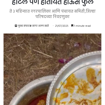
हॉटेल पण होतायेत हाऊस फुल
ते 3 महिन्यात नगरपालिका आणि पंचायत समिती,जिल्हा
परिषदच्या निवडणुका
मुख्य संपादक सागर अरुण सस्ते
21/07/2025
1 minute read