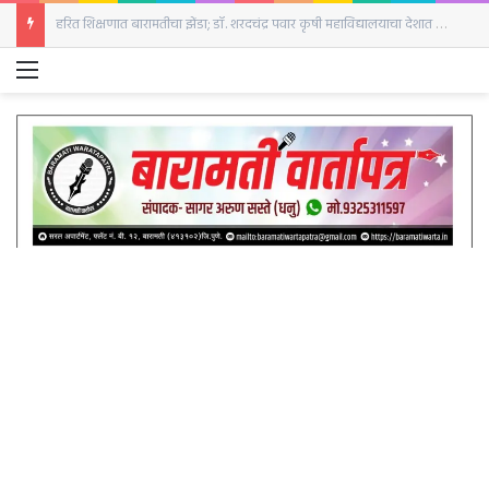
हरित शिक्षणात बारामतीचा झेंडा; डॉ. शरदचंद्र पवार कृषी महाविद्यालयाचा देशात गौरव
Menu