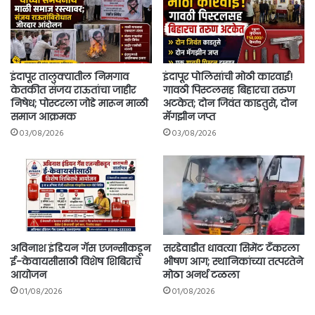
इंदापूर तालुक्यातील निमगाव
इंदापूर पोलिसांची मोठी कारवाई!
केतकीत संजय राऊतांचा जाहीर
गावठी पिस्टलसह बिहारचा तरुण
निषेध; पोस्टरला जोडे मारून माळी
अटकेत; दोन जिवंत काडतुसे, दोन
समाज आक्रमक
मॅगझीन जप्त
03/08/2026
03/08/2026
अविनाश इंडियन गॅस एजन्सीकडून
सरडेवाडीत धावत्या सिमेंट टँकरला
ई-केवायसीसाठी विशेष शिबिराचे
भीषण आग; स्थानिकांच्या तत्परतेने
आयोजन
मोठा अनर्थ टळला
01/08/2026
01/08/2026