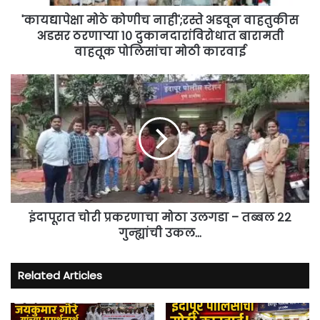
१०
दुकानदारांविरोधात
'कायद्यापेक्षा मोठे कोणीच नाही';रस्ते अडवून वाहतुकीस
बारामती
अडसर ठरणाऱ्या १० दुकानदारांविरोधात बारामती
वाहतूक
वाहतूक पोलिसांचा मोठी कारवाई
पोलिसांचा
मोठी
इंदापूरात
कारवाई
चोरी
प्रकरणाचा
मोठा
उलगडा
–
तब्बल
२२
गुन्ह्यांची
उकल...
इंदापूरात चोरी प्रकरणाचा मोठा उलगडा – तब्बल २२
गुन्ह्यांची उकल...
Related Articles