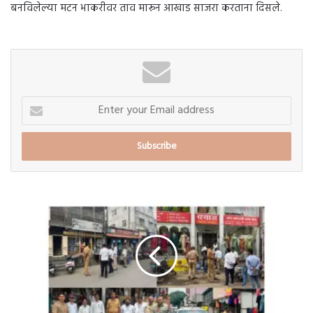
बनविलेल्या मटन भाकरीवर ताव मारून आखाड साजरा करताना दिसले.
Enter
your
Email
address
'कायद्यापेक्षा
मोठे
कोणीच
नाही';रस्ते
अडवून
वाहतुकीस
अडसर
ठरणाऱ्या