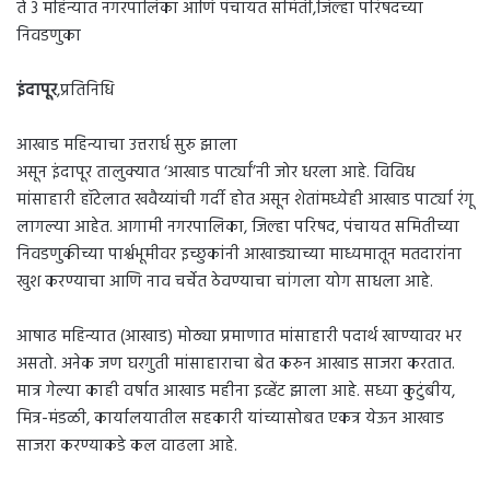
ते 3 महिन्यात नगरपालिका आणि पंचायत समिती,जिल्हा परिषदच्या
निवडणुका
इंदापूर
,प्रतिनिधि
आखाड महिन्याचा उत्तरार्ध सुरु झाला
असून इंदापूर तालुक्यात ‘आखाड पार्ट्यां’नी जोर धरला आहे. विविध
मांसाहारी हॉटेलात खवैय्यांची गर्दी होत असून शेतांमध्येही आखाड पार्ट्या रंगू
लागल्या आहेत. आगामी नगरपालिका, जिल्हा परिषद, पंचायत समितीच्या
निवडणुकीच्या पार्श्वभूमीवर इच्छुकांनी आखाड्याच्या माध्यमातून मतदारांना
खुश करण्याचा आणि नाव चर्चेत ठेवण्याचा चांगला योग साधला आहे.
आषाढ महिन्यात (आखाड) मोठ्या प्रमाणात मांसाहारी पदार्थ खाण्यावर भर
असतो. अनेक जण घरगुती मांसाहाराचा बेत करुन आखाड साजरा करतात.
मात्र गेल्या काही वर्षात आखाड महीना इव्हेंट झाला आहे. सध्या कुटुंबीय,
मित्र-मंडळी, कार्यालयातील सहकारी यांच्यासोबत एकत्र येऊन आखाड
साजरा करण्याकडे कल वाढला आहे.