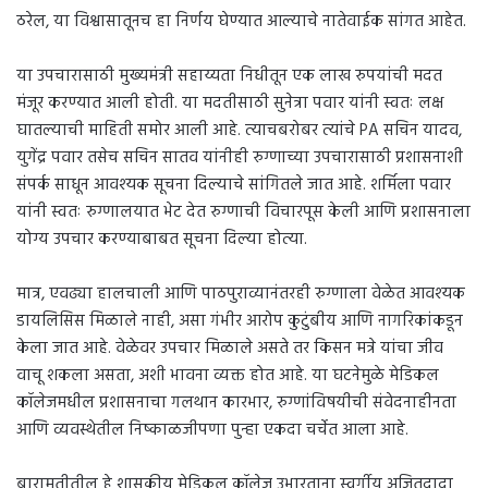
ठरेल, या विश्वासातूनच हा निर्णय घेण्यात आल्याचे नातेवाईक सांगत आहेत.
या उपचारासाठी मुख्यमंत्री सहाय्यता निधीतून एक लाख रुपयांची मदत
मंजूर करण्यात आली होती. या मदतीसाठी सुनेत्रा पवार यांनी स्वतः लक्ष
घातल्याची माहिती समोर आली आहे. त्याचबरोबर त्यांचे PA सचिन यादव,
युगेंद्र पवार तसेच सचिन सातव यांनीही रुग्णाच्या उपचारासाठी प्रशासनाशी
संपर्क साधून आवश्यक सूचना दिल्याचे सांगितले जात आहे. शर्मिला पवार
यांनी स्वतः रुग्णालयात भेट देत रुग्णाची विचारपूस केली आणि प्रशासनाला
योग्य उपचार करण्याबाबत सूचना दिल्या होत्या.
मात्र, एवढ्या हालचाली आणि पाठपुराव्यानंतरही रुग्णाला वेळेत आवश्यक
डायलिसिस मिळाले नाही, असा गंभीर आरोप कुटुंबीय आणि नागरिकांकडून
केला जात आहे. वेळेवर उपचार मिळाले असते तर किसन मत्रे यांचा जीव
वाचू शकला असता, अशी भावना व्यक्त होत आहे. या घटनेमुळे मेडिकल
कॉलेजमधील प्रशासनाचा गलथान कारभार, रुग्णांविषयीची संवेदनाहीनता
आणि व्यवस्थेतील निष्काळजीपणा पुन्हा एकदा चर्चेत आला आहे.
बारामतीतील हे शासकीय मेडिकल कॉलेज उभारताना स्वर्गीय अजितदादा