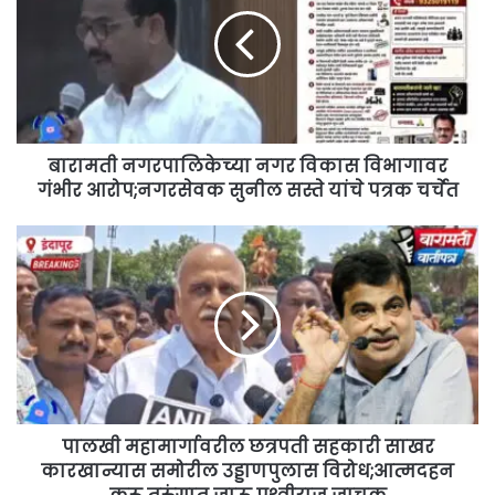
नगर
विकास
विभागावर
गंभीर
आरोप;नगरसेवक
सुनील
सस्ते
यांचे
बारामती नगरपालिकेच्या नगर विकास विभागावर
पत्रक
गंभीर आरोप;नगरसेवक सुनील सस्ते यांचे पत्रक चर्चेत
चर्चेत
पालखी
महामार्गावरील
छत्रपती
सहकारी
साखर
कारखान्यास
समोरील
उड्डाणपुलास
विरोध;आत्मदहन
करू
पालखी महामार्गावरील छत्रपती सहकारी साखर
तुरुंगात
कारखान्यास समोरील उड्डाणपुलास विरोध;आत्मदहन
जाऊ