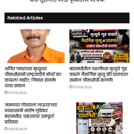
करू तुरुंगात जाऊ पृथ्वीराज जाचक
पृथ्वीराज
जाचक
Related Articles
अजित पवारांच्या मृत्यूच्या
बारामतीतील तरुणीच्या मृत्यूचे गूढ
चौकशीसाठी राष्ट्रवादीने मोर्चा का
वाढले नैसर्गिक मृत्यू की घातपात?
काढला नाही?; निवास शेळके
सखोल चौकशीची मागणी!
यांचा सवाल
07/08/2026
07/08/2026
‘मामाच्या गोव्याला जाऊया’च्या
प्रचारासाठी संतोष जुवेकर
बारामतीत; चाहत्यांचा उत्स्फूर्त
प्रतिसाद
06/08/2026