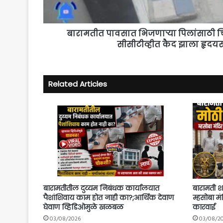
क्षण
बारामतीत पावसात भिजणाऱ्या पिलांसाठी च
सीसीटीव्हीत कैद झाला हृदयस्प
Related Articles
बारामतीतील दुय्यम निबंधक कार्यालयात
बारामती श
पैशांशिवाय काम होत नाही का?;आर्थिक देवाण
म्हसोबा म
घेवाण व्हिडिओमुळे खळबळ
कारवाई
03/08/2026
03/08/2