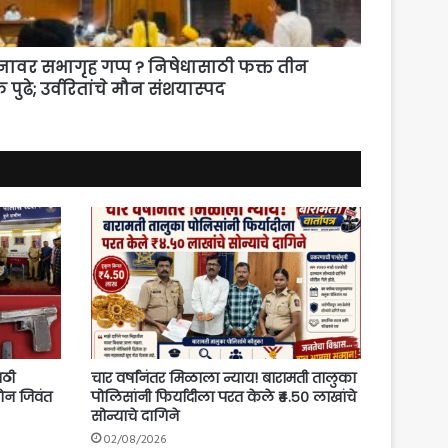
नावर सभागृह गप्प ? निषेधासाठी फक्त तीन
ुढे; उर्वरितांचे मौन संशयास्पद
वठी
चार वर्षांनंतर मिळाला न्याय! बारामती तालुका
ोन जिवंत
पोलिसांनी फिर्यादीला परत केले ₹४.५० लाखांचे
सोन्याचे दागिने
02/08/2026