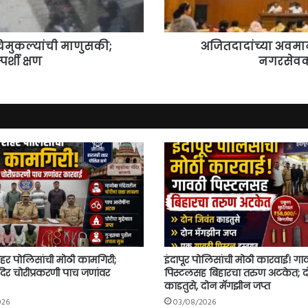
उर्वरितांचे
मौन
संशयास्पद
िमुकल्यांची माणुसकी;
अजितदादांच्या अवमा
र्शी क्षण
नगरसेवक प
हर पोलिसांची मोठी कामगिरी;
इंदापूर पोलिसांची मोठी कारवाई! गा
ंदिर चोरीप्रकरणी पाच जणांवर
पिस्टलसह बिहारचा तरुण अटकेत; द
काडतुसे, दोन मॅगझीन जप्त
026
03/08/2026