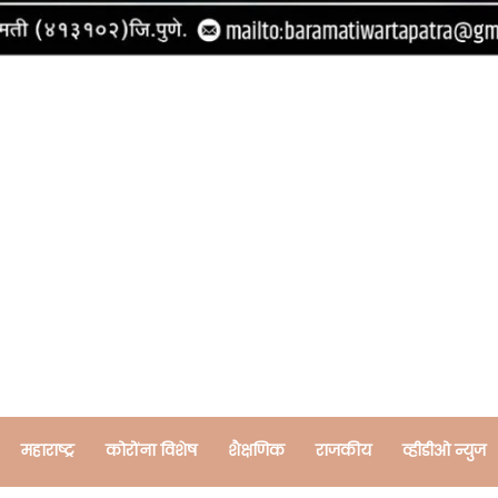
महाराष्ट्र
कोरोंना विशेष
शैक्षणिक
राजकीय
व्हीडीओ न्युज