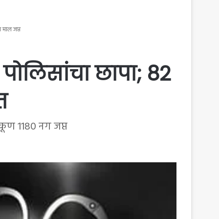
 माल जप्त
 पोलिसांचा छापा; 82
त
एकूण 1180 नग जप्त