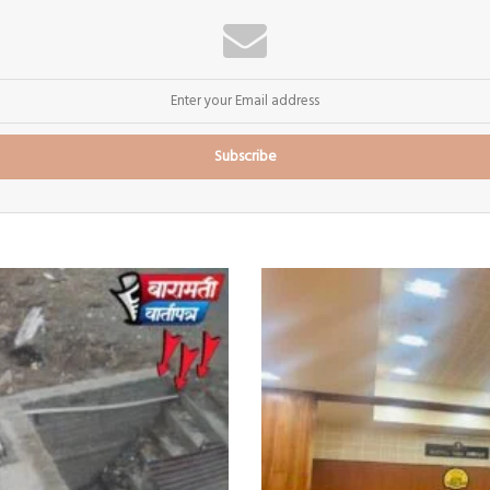
अजितदादांच्या
अवमानावर
सभागृह
गप्प
?
निषेधासाठी
फक्त
तीन
नगरसेवक
पुढे;