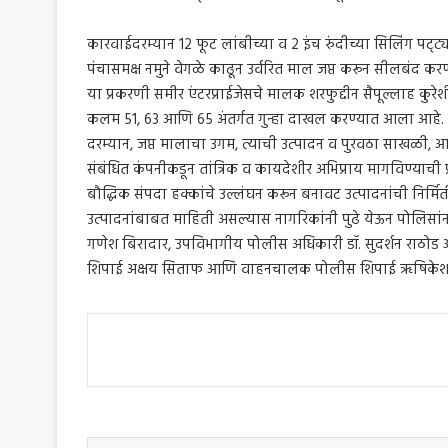
कारवाईदरम्यान 12 फूट लांबीच्या व 2 इंच रुंदीच्या सिलिंग पट
पंचासमक्ष नमुने वेगळे काढून उर्वरित माल जप्त करून सीलबंद क
या प्रकरणी समीर एंटरप्राईजेसचे मालक शरफुद्दीन सैपूल्लाह कु
कलम 51, 63 आणि 65 अंतर्गत गुन्हा दाखल करण्यात आला आहे.
दरम्यान, जप्त मालाचा उगम, त्याची उत्पादन व पुरवठा साखळी, 
संबंधित कंपनीकडून तांत्रिक व कायदेशीर अभिप्राय मागविण्याची प
बौद्धिक संपदा हक्कांचे उल्लंघन करून बनावट उत्पादनांची निर्म
उत्पादनांबाबत माहिती असल्यास नागरिकांनी पुढे येऊन पोलिसांन
गणेश बिरादार, उपविभागीय पोलीस अधिकारी डॉ. सुदर्शन राठोड आणि
शिपाई अक्षय सिताफ आणि वाहनचालक पोलीस शिपाई ऋषिकेश जाध