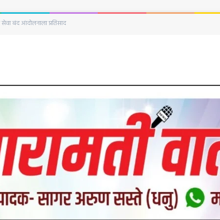
ारामतीतील राजकीय वाद अधिक चिघळला; नगराध्यक्षांनी माफी मागावी, काँग्रेसची भूमिका