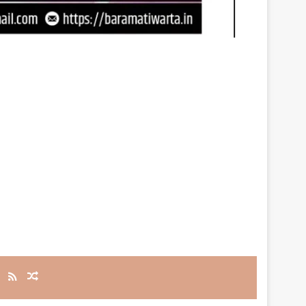
RSS
Random Article