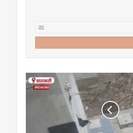
Enter
your
Email
address
बारामतीत
पावसात
भिजणाऱ्या
पिलांसाठी
चिमुकल्यांची
माणुसकी;
सीसीटीव्हीत
कैद
झाला
हृदयस्पर्शी