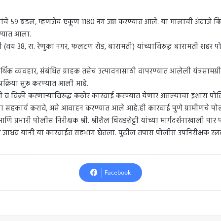
्ट्यांचे 59 बंडल, म्हणजेच एकूण 1180 नग जप्त करण्यात आले. या मालाची अंदाजे
रण्यात आला.
रेशी (वय 38, रा. रेणुका नगर, फलटण रोड, बारामती) यांच्याविरुद्ध बारामती शह
आर्थिक व्यवहार, संबंधित ग्राहक तसेच उत्पादनासाठी वापरण्यात आलेली यंत्रस
्रक्रिया सुरू करण्यात आली आहे.
िती व विक्री करणाऱ्यांविरुद्ध कठोर कारवाई करण्यात येणार असल्याचा इशारा पो
ा सहकार्य करावे, असे आवाहन करण्यात आले आहे.ही कारवाई पुणे ग्रामीणचे पोली
 प्रभारी पोलीस निरीक्षक श्री. श्रीशैल चिवडशेट्टी यांच्या मार्गदर्शनाखाली पा
व यांनी या कारवाईत सहभाग घेतला. पुढील तपास पोलीस उपनिरीक्षक रत्नदी
Facebook