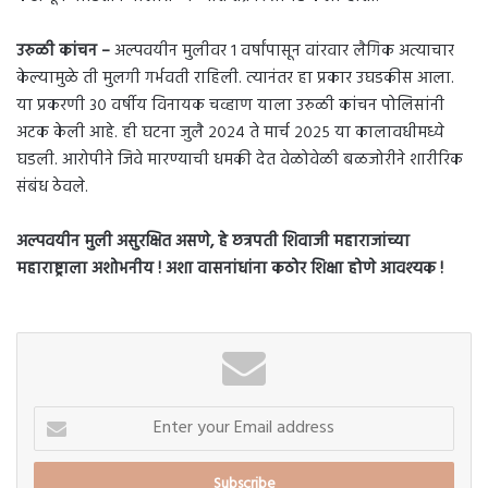
उरुळी कांचन –
अल्पवयीन मुलीवर १ वर्षांपासून वांरवार लैगिक अत्याचार
केल्यामुळे ती मुलगी गर्भवती राहिली. त्यानंतर हा प्रकार उघडकीस आला.
या प्रकरणी ३० वर्षीय विनायक चव्हाण याला उरुळी कांचन पोलिसांनी
अटक केली आहे. ही घटना जुलै २०२४ ते मार्च २०२५ या कालावधीमध्ये
घडली. आरोपीने जिवे मारण्याची धमकी देत वेळोवेळी बळजोरीने शारीरिक
संबंध ठेवले.
अल्पवयीन मुली असुरक्षित असणे, हे छत्रपती शिवाजी महाराजांच्या
महाराष्ट्राला अशोभनीय ! अशा वासनांधांना कठोर शिक्षा होणे आवश्यक !
Enter
your
Email
address