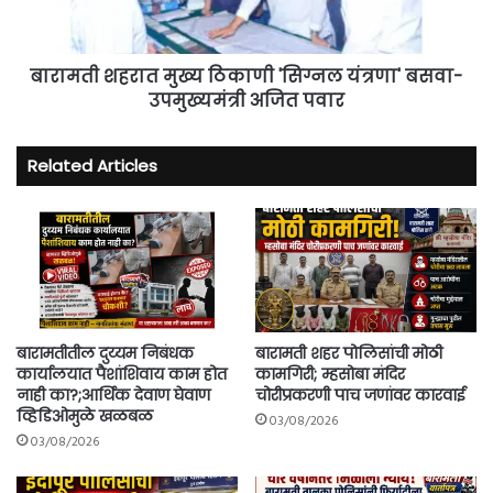
बसवा-
उपमुख्यमंत्री
अजित
पवार
बारामती शहरात मुख्य ठिकाणी 'सिग्नल यंत्रणा' बसवा-
उपमुख्यमंत्री अजित पवार
Related Articles
बारामतीतील दुय्यम निबंधक
बारामती शहर पोलिसांची मोठी
कार्यालयात पैशांशिवाय काम होत
कामगिरी; म्हसोबा मंदिर
नाही का?;आर्थिक देवाण घेवाण
चोरीप्रकरणी पाच जणांवर कारवाई
व्हिडिओमुळे खळबळ
03/08/2026
03/08/2026