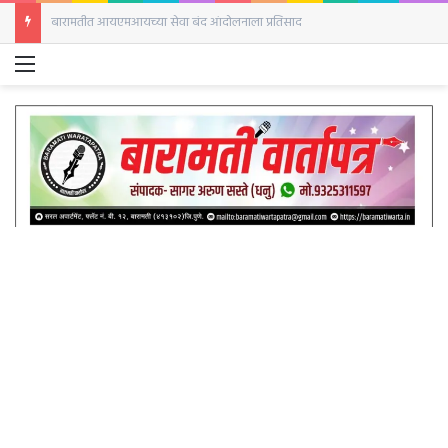
बारामतीत आयएमआयच्या सेवा बंद आंदोलनाला प्रतिसाद
Menu