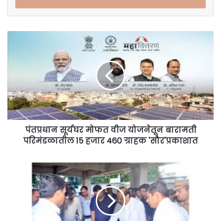
पंतप्रधान
सूर्यघर
मोफत
वीज
योजनेतून
बारामती
परिमंडळातील
15
हजार
460
पंतप्रधान सूर्यघर मोफत वीज योजनेतून बारामती
ग्राहक
परिमंडळातील 15 हजार 460 ग्राहक 'सौर'प्रकाशात
'सौर'प्रकाशात
बारामती
शहरात
मुख्य
ठिकाणी
'सिग्नल
यंत्रणा'