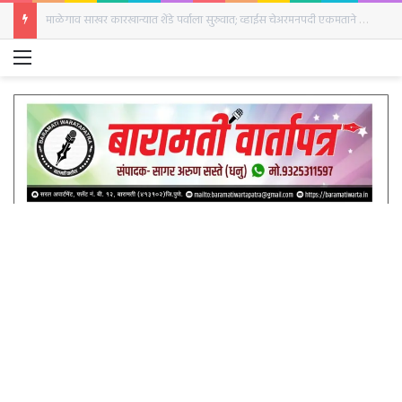
‘भारत माता की जय’च्या घोषणांनी दुमदुमली बारामती; हुतात्मा स्तंभाला अभिवादन
Menu