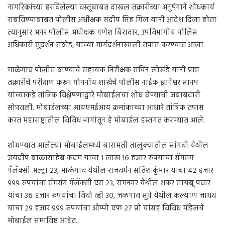
नागरिकांच्या हरविलेल्या वस्तूंबाबत दाखल तक्रारींच्या अनुषंगाने शोधकार्य
राबविण्याबाबत पोलीस अधीक्षक संदीप सिंह गिल यांनी आदेश दिला होता
त्यानुसार अपर पोलीस अधीक्षक गणेश बिरादार, उपविभागीय पोलिस
अधिकारी सुदर्शन राठोड, यांच्या मार्गदर्शनाखाली तपास करण्यात आला.
माळेगाव पोलीस ठाण्याचे सहायक निरीक्षक सचिन लोखंडे यांनी प्राप्त
तक्रारींचे परीक्षण करून गोपनीय शाखेचे पोलीस नाईक ज्ञानेश्वर सानप
यांच्याकडे तांत्रिक विश्लेषणाद्वारे मोबाईलचा शोध घेण्याची जबाबदारी
सोपवली. मोबाईलच्या आयएमईआय क्रमांकाच्या आधारे तांत्रिक तपास
करत महाराष्ट्रातील विविध भागांतून हे मोबाईल हस्तगत करण्यात आले.
शोधण्यात आलेल्या मोबाईलमध्ये बारामती तालुक्यातील सांगवी येथील
जयदीप बाळासाहेब कदम यांचा १ लाख १६ हजार रुपयांचा सॅमसंग
गॅलॅक्सी अल्ट्रा २३, माळेगाव येथील राजवर्धन सतिश कुंभार यांचा ४२ हजार
९९९ रुपयांचा सॅमसंग गॅलॅक्सी एस २३, रामनगर येथील शंकर सायबू पवार
यांचा ३६ हजार रुपयांचा विवो व्ही ३०, जळगाव सुपे येथील कल्याण जाधव
यांचा २९ हजार ९९९ रुपयांचा ओप्पो एफ २७ प्रो यांसह विविध मॉडेलचे
मोबाईल समाविष्ट आहेत.