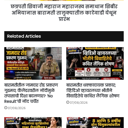
तालुक्यातील
काटेवाडी
छत्रपती शिवाजी महाराज महाराजस्व समाधान शिबीर
येथून
अभियानास बारामती तालुक्यातील काटेवाडी येथून
प्रारंभ
प्रारंभ
Related Articles
बारामतीतील जामदार रोड प्रकरण
बारामतीत धक्कादायक प्रकार;
गूढमय; कॅलेंडरवरील नोंदींमुळे
व्हिडिओ व्हायरलच्या भीतीने
तपासाची दिशा बदलणार? ‘No
विवाहितेचे कथित लैंगिक शोषण
Result’ची नोंद चर्चेत
07/08/2026
07/08/2026