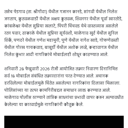
तसेच पेडगाव (ता. श्रीगोंदा) येथील गजानन कानडे, सांगवी येथील निलेश
जगताप, कुतवळवाडी येथील अक्षय कुतवळ, शिवनगर येथील पूर्वा खारतोडे,
कांबळेश्वर येथील सुप्रिया खलाटे, पिंपरी चिंचवड येथे वास्तव्यास असलेले
रतन पवार, ढाकाळे येथील सुप्रिया सूर्यवंशी, माळेगाव खुर्द येथील सुनिल
शिर्के, पणदरे येथील गणेश महामुनी, पुणे येथील नागेश खाडे, गोफणेवस्ती
येथील गोरख गायकवाड, बाबुर्डी येथील अशोक लव्हे, कऱ्हावागज येथील
निलेश कुंभार आदी नागरिकांचे मोबाईलही शोधून काढण्यात आले.
शनिवारी २८ फेब्रुवारी २०२६ रोजी आयोजित तक्रार निवारण दिनानिमित्त
सर्व १८ मोबाईल संबंधित तक्रारदारांना परत देण्यात आले. अचानक
हरविलेल्या मोबाईलमुळे चिंतेत असलेल्या नागरिकांना दिलासा मिळाला.
पोलिसांच्या या तत्पर कामगिरीबद्दल समाधान व्यक्त करण्यात आले.
माळेगाव पोलीस ठाण्याने तांत्रिक साधनांचा प्रभावी वापर करून अल्पावधीत
केलेल्या या कारवाईमुळे नागरिकांनी कौतुक केले.