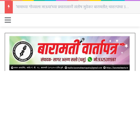
‘मामाच्या गोव्याला जाऊया’च्या प्रचारासाठी संतोष जुवेकर बारामतीत; चाहत्यांचा उत्स्फूर्त प्रतिसाद
Menu