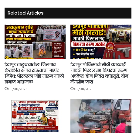
Related Articles
इंदापूर तालुक्यातील निमगाव
इंदापूर पोलिसांची मोठी कारवाई!
केतकीत संजय राऊतांचा जाहीर
गावठी पिस्टलसह बिहारचा तरुण
निषेध; पोस्टरला जोडे मारून माळी
अटकेत; दोन जिवंत काडतुसे, दोन
समाज आक्रमक
मॅगझीन जप्त
03/08/2026
03/08/2026