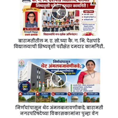
ए.
सो.च्या
कै.
ग.
भि.
देशपांडे
विद्यालयाची
शिष्यवृत्ती
बारामतीतील म. ए. सो.च्या कै. ग. भि. देशपांडे
परीक्षेत
विद्यालयाची शिष्यवृत्ती परीक्षेत दमदार कामगिरी..
दमदार
कामगिरी..
निर्णयांपासून
थेट
अंमलबजावणीकडे;
बारामती
नगरपरिषदेच्या
विकासकामांना
पुन्हा
वेग
निर्णयांपासून थेट अंमलबजावणीकडे; बारामती
नगरपरिषदेच्या विकासकामांना पुन्हा वेग