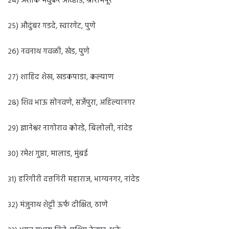
२४) अशोक मधुकर आव्हाड, श्रीरामपूर
२५) औदुंबर गडदे, स्वारगेट, पुणे
२६) नवनाथ गवळी, खेड, पुणे
२७) शाहिद शेख, खडकपाडा, कल्याण
२८) शिव भाऊ सोनवणे, सर्जेपुरा, अहिल्यानगर
२९) ज्ञानेश्वर नागोराव कोरडे, बिलोली, नांदेड
३०) रमेश गुप्ता, मालाड, मुंबई
३१) हरिंगीरी दत्तगिरी महाराज, भाग्यनगर, नांदेड
३२) मंजुनाथ शेट्टी ऊर्फ दीक्षित, ठाणे