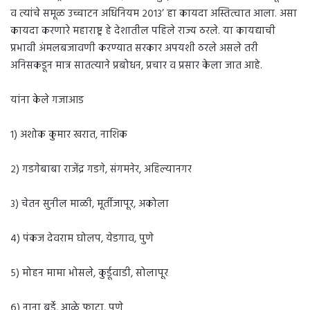
व त्यांचे समूळ उच्चाटन अधिनियम २०१३’ हा कायदा अस्तित्वात आला. असा
कायदा करणारे महाराष्ट्र हे देशातील पहिले राज्य ठरले. या कायद्याची
प्रभावी अंमलबजावणी करण्यात सरकार अपयशी ठरले असले तरी
अनिसकडून मात्र सातत्याने प्रबोधन, प्रचार व प्रसार केला जात आहे.
यांना केले गजाआड
१) अशोक कुमार खरात, नाशिक
२) गडगेबाबा राजेंद्र गडगे, संगमनेर, अहिल्यानगर
३) चेतन सुनील माळी, मूर्तीजापूर, अकोला
४) पंकज देवराम घोलप, येडगाव, पुणे
५) मोहन मामा भोसले, कुर्डूवाडी, सोलापूर
६) नाना बर्डे, आळे फाटा, पुणे