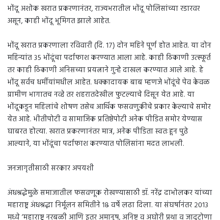
भोंदू अशोक खरात प्रकरणानंतर, राज्यभरातील भोंदू पोलिसांच्या रडारवर
असून, काही भोंदू भूमिगत झाले आहेत.
भोंदू खरात प्रकरणाला रविवारी (दि. १७) दोन महिने पूर्ण होत आहेत. या दोन
महिन्यांत ३५ भोंदूंचा पर्दाफाश करण्यात आला आहे. काही ठिकाणी उत्स्फूर्त
तर काही ठिकाणी अनिसच्या प्रयत्नाने गुन्हे दाखल करण्यात आले आहे. हे
भोंदू सर्वच धर्मीयांमधील आहेत. धक्कादायक बाब म्हणजे भोंदूंचे पेव केवळ
ग्रामीण भागातच नव्हे तर शहरातदेखील फुटल्याचे दिसून येत आहे. या
भोंदूकडून महिलांचे शोषण तसेच आर्थिक फसवणुकीचे प्रकार केल्याचे समोर
येत आहे. भीतीपोटी व सामाजिक प्रतिष्ठेपोटी अनेक पीडित समोर येण्यास
घाबरत होत्या. खरात प्रकरणानंतर मात्र, अनेक पीडिता स्वतःहून पुढे
आल्याने, या भोंदूंचा पर्दाफाश करण्यात पोलिसांना मदत लाभली.
जनजागृतीसाठी सरकार अपयशी
अंधश्रद्धेमुळे समाजातील फसवणूक रोखण्यासाठी डॉ. नरेंद्र दाभोलकर यांच्या
महाराष्ट्र अंधश्रद्धा निर्मूलन समितीने १८ वर्षे लढा दिला. या संघर्षानंतर २०१३
मध्ये ‘महाराष्ट्र नरबळी आणि इतर अमानुष, अनिष्ट व अघोरी प्रथा व जादूटोणा