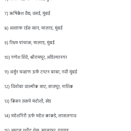
७) ऋषिकेश वैद्य, वसई, मुंबई
८) अल्ताफ रईस खान, मालाड, मुंबई
९) रिधम पांचाळ, मालाड, मुंबई
१०) गणेश शिंदे, श्रीरामपूर, अहिल्यानगर
११) अर्जुन चव्हाण ऊर्फ टनटन बाबा, नवी मुंबई
१२) विठोबा वाल्मीक जाट, सातपूर, नाशिक
१३) किसन तळपे मंदोशी, खेड
१४) महेशगिरी ऊर्फ महेश काकडे, लासलगाव
१५) अब्दुल रशीद शेख, खालापूर, रायगड