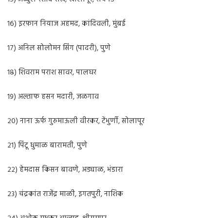
१६) इरफान नियाज अहमद, कांदिवली, मुंबई
१७) अनिल सोलोमन सिंग (पादरी), पुणे
१८) शिवराम पराश सावर, पालघर
१९) अल्ताफ हसन मदारी, जळगाव
२०) नाना ऊर्फ गुरुमाऊली वीरकर, टेंभुर्णी, सोलापूर
२१) पिंटू धुमाळ बारामती, पुणे
२२) हेमदास किसन बावणे, अड्याळ, भंडारा
२३) चंद्रकांत राजेंद्र माळी, इगतपुरी, नाशिक