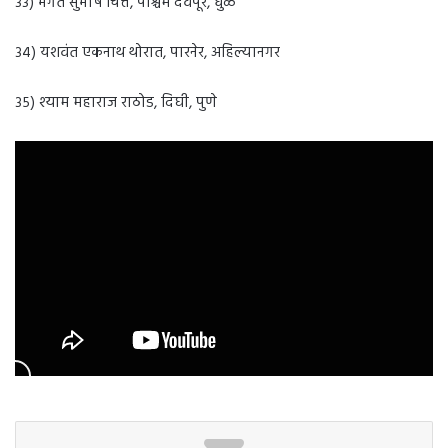
३३) भगत सुभाष चित्ते, पश्चिम देवपूर, धुळे
३४) यशवंत एकनाथ थोरात, पारनेर, अहिल्यानगर
३५) श्याम महाराज राठोड, दिघी, पुणे