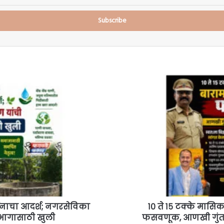
१०
ते
१५
टक्के
मासिक
परताव्याचे
आमिष;
बारामतीत
६५
लाखांची
फसवणूक,
आणखी
गुंतवणूकदारांनी
्धनाचा आदर्श; नगरसेविका
१० ते १५ टक्के मासि
पुढे
िभागासाठी खुली
फसवणूक, आणखी गुंतवण
येण्याचे