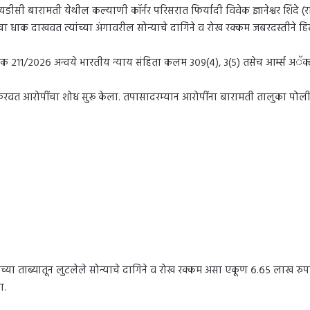
 बारामती येथील कल्याणी कॉर्नर परिसरात फिर्यादी विवेक ज्ञानेश्वर शिंदे (रा.
कीचा धाक दाखवत त्यांच्या अंगावरील सोन्याचे दागिने व रोख रक्कम जबरदस्तीन
मांक २११/२०२६ अन्वये भारतीय न्याय संहिता कलम ३०९(४), ३(५) तसेच आर्म्स अॅ
े फिरवत आरोपींचा शोध सुरू केला. तपासादरम्यान आरोपींना बारामती तालुका पोल
ंच्या ताब्यातून लुटलेले सोन्याचे दागिने व रोख रक्कम असा एकूण ६.६५ लाख रुपयां
ा.