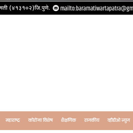
महाराष्ट्र
कोरोंना विशेष
शैक्षणिक
राजकीय
व्हीडीओ न्युज