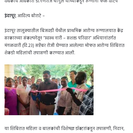
वैद्यकीय अधिकारी डॉ.गणराज चौगुले यांच्याकडून रुग्णांना फळे वाटप
इंदापूर
, आदित्य बोराटे –
इंदापूर तालुक्यातील बिजवडी येथील प्राथमिक आरोग्य रुग्णालयात केंद्र
सरकारच्या संकल्पनेतून “स्वस्थ नारी – सशक्त परिवार” अभियानांतर्गत
मंगळवारी (दि.23) सप्टेंबर रोजी घेण्यात आलेल्या मोफत आरोग्य शिबिरात
शेकडो महिलांची तपासणी करण्यात आली.
या शिबिरात महिला व बालकांची विशेषज्ञ डॉक्टरांकडून तपासणी, निदान,