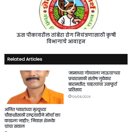
नियंत्रणासाठी
कृषी
विभागाचे
आवाहन
ऊस पीकावरील तांबेरा रोग नियंत्रणासाठी कृषी
विभागाचे आवाहन
Related Articles
‘मामाच्या गोव्याला जाऊया’च्या
प्रचारासाठी संतोष जुवेकर
बारामतीत; चाहत्यांचा उत्स्फूर्त
प्रतिसाद
06/08/2026
अजित पवारांच्या मृत्यूच्या
चौकशीसाठी राष्ट्रवादीने मोर्चा का
काढला नाही?; निवास शेळके
यांचा सवाल