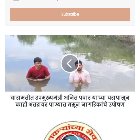
your
Email
address
बारामतीत
उपमुख्यमंत्री
अजित
पवार
यांच्या
घरापासून
काही
अंतरावर
पाण्यात
बसून
बारामतीत उपमुख्यमंत्री अजित पवार यांच्या घरापासून
नागरिकांचे
काही अंतरावर पाण्यात बसून नागरिकांचे उपोषण
उपोषण
ऊस
पीकावरील
तांबेरा
रोग