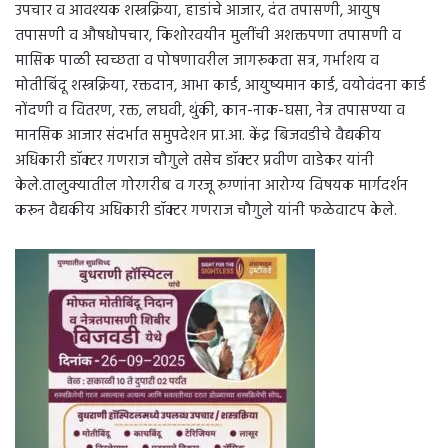
उपचार व आवश्यक शस्त्रक्रिया, हाडांचे आजार, दंत तपासणी, आयुष
तपासणी व औषधोपचार, किशोरवयीन मुलींची अशक्तपणा तपासणी व
मासिक पाळी स्वच्छता व पोषणावरील जागरूकता सत्र, गर्भाशय व
मोतीबिंदू शस्त्रक्रिया, रक्तदान, आभा कार्ड, आयुष्यमान कार्ड, वयोवंदना कार्ड
नोंदणी व वितरण, रक्त, लघवी, थुंकी, कान-नाक-घसा, नेत्र तपासण्या व
मानसिक आजार संदर्भात समुपदेशन प्रा.आ. केंद्र बिजवडीचे वैद्यकीय
अधिकारी डॉक्टर गणराज चौगुले तसेच डॉक्टर प्रवीण वाडेकर यांनी
केले.तालुक्यातील गोरगरीब व गरजू रुग्णांना आरोग्य विषयक मार्गदर्शन
करून वैद्यकीय अधिकारी डॉक्टर गणराज चौगुले यांनी फळेवाटप केले.