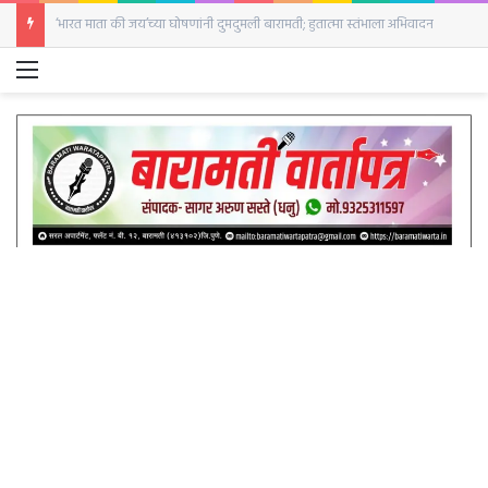
‘भारत माता की जय’च्या घोषणांनी दुमदुमली बारामती; हुतात्मा स्तंभाला अभिवादन
Menu