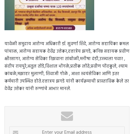
यावेळी समुदाय आरोग्य अधिकारी डॉ. सुवर्णा शिंदे, आरोग्य सहायिका कमल
पांचाळ, आरोग्य सहायक देवेंद्र उत्तेकर,दत्तात्रेय झगडे, कनिष्ठ सहायक प्रवीण
क्षीरसागर, आरोग्य सेविका रिझवाना तांबोळी,मनीषा दंडी,उज्ज्वला पवार ,
संदीप रायपुरे,अतुल तोंडे,विशाल भोंगळे,प्रतीक लोंढे,प्रवीण पोंदकुले, श्याम
कांबळे,मझाहर मुलाणी, शिवाजी गोळे , आशा स्वयंसेविका आणि इतर
कर्मचारी उपस्थित होते.दत्तात्रय झगडे यांनी कार्यक्रमाची प्रास्ताविक केले तर
देवेंद्र उत्तेकर यांनी रुग्णांचे आभार मानले.
Enter