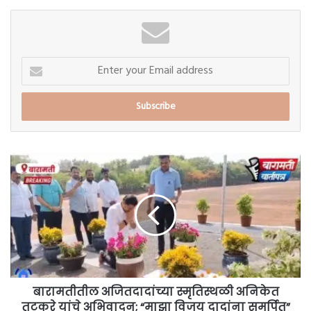
Enter
your
Email
address
बारामतीतील
अजितदादांच्या
स्मृतिस्थळी
अनिकेत
तटकरे
यांचे
अभिवादन;
“माझा
विजय
दादांना
बारामतीतील अजितदादांच्या स्मृतिस्थळी अनिकेत
समर्पित”
तटकरे यांचे अभिवादन; “माझा विजय दादांना समर्पित”