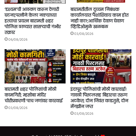
‘दृश्यम’ची आठवण करून देणारी
बारामतीतील दुय्यम निबंधक
घटना;पत्नीने केला नवऱ्याच्या
कार्यालयात पैशांशिवाय काम होत
हत्याचा प्रयत्न बारामती शहर
नाही का?;आर्थिक देवाण घेवाण
पोलिस ठाण्यात सासऱ्याची गंभीर
व्हिडिओमुळे खळबळ
तक्रार
03/08/2026
06/08/2026
बारामती शहर पोलिसांची मोठी
इंदापूर पोलिसांची मोठी कारवाई!
कामगिरी; म्हसोबा मंदिर
गावठी पिस्टलसह बिहारचा तरुण
चोरीप्रकरणी पाच जणांवर कारवाई
अटकेत; दोन जिवंत काडतुसे, दोन
मॅगझीन जप्त
03/08/2026
03/08/2026