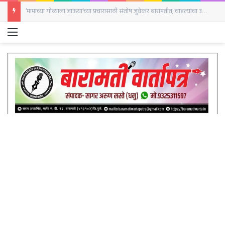
‘दृश्यम’ची आठवण करून देणारी घटना;पत्नीने केला नवऱ्याच्या हत्याचा प्रयत्न बारामती शहर पोलिस ठाण्यात सासऱ्याची गंभीर तक्रार
Menu