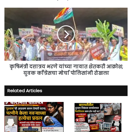
कृषिमंत्री
दत्तात्रय
भरणे
यांच्या
गावात
शेतकरी
आक्रोश;
युवक
काँग्रेसचा
मोर्चा
कृषिमंत्री दत्तात्रय भरणे यांच्या गावात शेतकरी आक्रोश;
पोलिसांनी
युवक काँग्रेसचा मोर्चा पोलिसांनी रोखला
रोखला
Related Articles