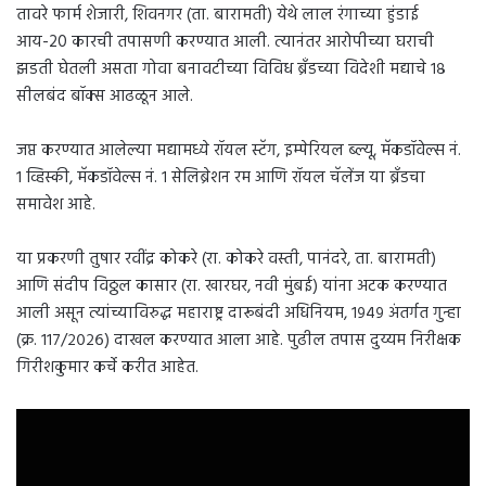
तावरे फार्म शेजारी, शिवनगर (ता. बारामती) येथे लाल रंगाच्या हुंडाई
आय-20 कारची तपासणी करण्यात आली. त्यानंतर आरोपीच्या घराची
झडती घेतली असता गोवा बनावटीच्या विविध ब्रँडच्या विदेशी मद्याचे १८
सीलबंद बॉक्स आढळून आले.
जप्त करण्यात आलेल्या मद्यामध्ये रॉयल स्टॅग, इम्पेरियल ब्ल्यू, मॅकडॉवेल्स नं.
१ व्हिस्की, मॅकडॉवेल्स नं. १ सेलिब्रेशन रम आणि रॉयल चॅलेंज या ब्रँडचा
समावेश आहे.
या प्रकरणी तुषार रवींद्र कोकरे (रा. कोकरे वस्ती, पानंदरे, ता. बारामती)
आणि संदीप विठ्ठल कासार (रा. खारघर, नवी मुंबई) यांना अटक करण्यात
आली असून त्यांच्याविरुद्ध महाराष्ट्र दारूबंदी अधिनियम, १९४९ अंतर्गत गुन्हा
(क्र. ११७/२०२६) दाखल करण्यात आला आहे. पुढील तपास दुय्यम निरीक्षक
गिरीशकुमार कर्चे करीत आहेत.