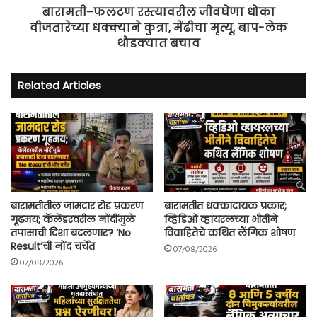
कर्करोग
मृत्यू,
बारामती–फलटण रस्त्यावरील जीवघेणा धोका
तपासणी!
बाप-
वीजतारेच्या धक्क्याने कुत्रा, मेंढीचा मृत्यू, बाप-लेक
लेक
थोडक्यात बचाव
थोडक्यात
बचाव
Related Articles
बारामतीतील जामदार रोड प्रकरण
बारामतीत धक्कादायक प्रकार;
गूढमय; कॅलेंडरवरील नोंदींमुळे
व्हिडिओ व्हायरलच्या भीतीने
तपासाची दिशा बदलणार? ‘No
विवाहितेचे कथित लैंगिक शोषण
Result’ची नोंद चर्चेत
07/08/2026
07/08/2026