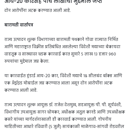
आय-20 कारसह पाच लाखांचा मुद्देमाल जप्त
दोन आरोपींना अटक करण्यात आली आहे.
बारामती वार्तापत्र
राज्य उत्पादन शुल्क विभागाच्या बारामती पथकाने गोवा राज्यात निर्मित
आणि महाराष्ट्रात विक्रीस प्रतिबंधित असलेल्या विदेशी मद्याच्या बेकायदा
वाहतूक व साठ्यावर धडक कारवाई करत सुमारे ५ लाख १३ हजार ९६०
रुपयांचा मुद्देमाल जप्त केला.
या कारवाईत हुंडाई आय-20 कार, विदेशी मद्याचे १८ सीलबंद बॉक्स आणि
एक अँड्रॉइड मोबाईल जप्त करण्यात आला असून दोन आरोपींना अटक
करण्यात आली आहे.
राज्य उत्पादन शुल्क आयुक्त डॉ. राजेश देशमुख, सहआयुक्त पी. पी. सूर्यवंशी,
विभागीय उपआयुक्त सागर धोमकर, अधीक्षक अतुल कानडे आणि उपअधीक्षक
कसरे यांच्या मार्गदर्शनाखाली ही कारवाई करण्यात आली. गोपनीय
माहितीच्या आधारे रविवारी (५ जुलै) सायंकाळी माळेगाव-सांगवी रोडवरील