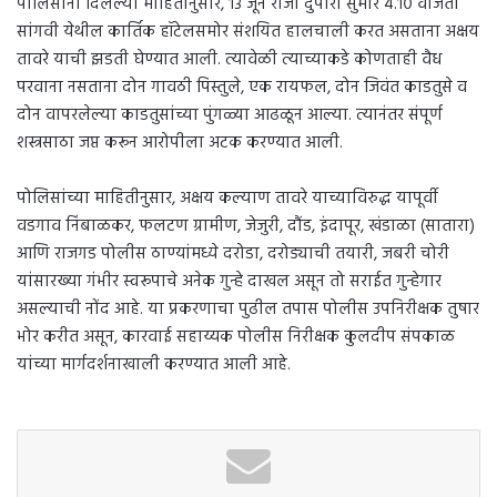
पोलिसांनी दिलेल्या माहितीनुसार, १३ जून रोजी दुपारी सुमारे ४.१० वाजता
सांगवी येथील कार्तिक हॉटेलसमोर संशयित हालचाली करत असताना अक्षय
तावरे याची झडती घेण्यात आली. त्यावेळी त्याच्याकडे कोणताही वैध
परवाना नसताना दोन गावठी पिस्तुले, एक रायफल, दोन जिवंत काडतुसे व
दोन वापरलेल्या काडतुसांच्या पुंगळ्या आढळून आल्या. त्यानंतर संपूर्ण
शस्त्रसाठा जप्त करून आरोपीला अटक करण्यात आली.
पोलिसांच्या माहितीनुसार, अक्षय कल्याण तावरे याच्याविरुद्ध यापूर्वी
वडगाव निंबाळकर, फलटण ग्रामीण, जेजुरी, दौंड, इंदापूर, खंडाळा (सातारा)
आणि राजगड पोलीस ठाण्यांमध्ये दरोडा, दरोड्याची तयारी, जबरी चोरी
यांसारख्या गंभीर स्वरूपाचे अनेक गुन्हे दाखल असून तो सराईत गुन्हेगार
असल्याची नोंद आहे. या प्रकरणाचा पुढील तपास पोलीस उपनिरीक्षक तुषार
भोर करीत असून, कारवाई सहाय्यक पोलीस निरीक्षक कुलदीप संपकाळ
यांच्या मार्गदर्शनाखाली करण्यात आली आहे.