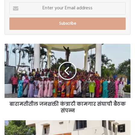
Enter
your
Email
address
बारामतीतील
जनशक्ती
कंत्राटी
कामगार
संघाची
बैठक
संपन्न
बारामतीतील जनशक्ती कंत्राटी कामगार संघाची बैठक
संपन्न
शाळांची
घंटा