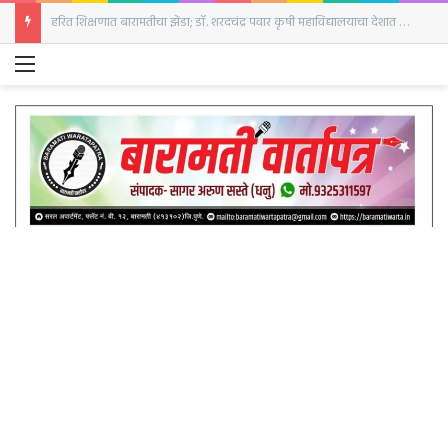
हरित शिक्षणात बारामतीचा झेंडा; डॉ. शरदचंद्र पवार कृषी महाविद्यालयाचा देशात गौरव
Menu