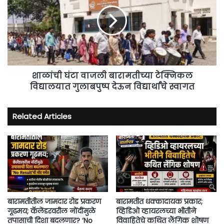
वाजली
बारामतीच्या
टेक्निकल
विद्यालयात
गुलाबपुष्प
देऊन
विद्यार्थांचे
स्वागत
शाळांची घंटा वाजली बारामतीच्या टेक्निकल
विद्यालयात गुलाबपुष्प देऊन विद्यार्थांचे स्वागत
Related Articles
बारामतीतील जामदार रोड प्रकरण
बारामतीत धक्कादायक प्रकार;
गूढमय; कॅलेंडरवरील नोंदींमुळे
व्हिडिओ व्हायरलच्या भीतीने
तपासाची दिशा बदलणार? ‘No
विवाहितेचे कथित लैंगिक शोषण