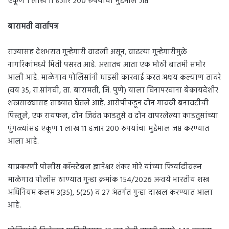
एकूण १ लाख ११ हजार २०० रुपयांचा मुद्देमाल जप्त
बारामती वार्तापत्र
राज्यासह देशभरात गुन्हेगारी वाढली असून, वाढत्या गुन्हेगारीमुळे
नागरिकांमध्ये भिती पसरत आहे. अशातच आता एक मोठी बातमी समोर
आली आहे. माळेगाव पोलिसांनी धाडसी कारवाई करत अक्षय कल्याण तावरे
(वय ३५, रा.सांगवी, ता. बारामती, जि. पुणे) याला विनापरवाना बेकायदेशीर
शस्त्रसाठ्यासह ताब्यात घेतले आहे. आरोपीकडून दोन गावठी बनावटीची
पिस्तुले, एक रायफल, दोन जिवंत काडतुसे व दोन वापरलेल्या काडतुसांच्या
पुंगळ्यांसह एकूण १ लाख ११ हजार २०० रुपयांचा मुद्देमाल जप्त करण्यात
आला आहे.
याप्रकरणी पोलीस कॉन्स्टेबल ज्ञानेश्वर शंकर मोरे यांच्या फिर्यादीवरून
माळेगाव पोलीस ठाण्यात गुन्हा क्रमांक १५४/२०२६ अन्वये भारतीय शस्त्र
अधिनियम कलम ३(३५), ५(२५) व २७ अंतर्गत गुन्हा दाखल करण्यात आला
आहे.